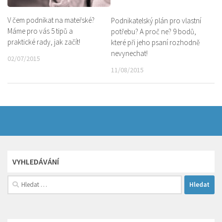
V čem podnikat na mateřské?
Podnikatelský plán pro vlastní
Máme pro vás 5 tipů a
potřebu? A proč ne? 9 bodů,
praktické rady, jak začít!
které při jeho psaní rozhodně
nevynechat!
02/07/2015
11/08/2015
VYHLEDÁVÁNÍ
Vyhledávání