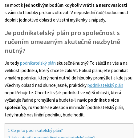
se moct k
jednotlivým bodům kdykoliv vrátit a nesrovnalosti
s vámi do hloubky prokonzultovat. V neposlední řadě budou moct
doplnit jednotlivé oblasti o vlastní myšlenky a nápady.
Je podnikatelský plán pro společnost s
ručením omezeným skutečně nezbytně
nutný?
Je tedy
podnikatelský plán
skutečně nutný? To záleží na vás a na
velikosti podniku, který chcete založit. Pokud plánujete podnikat
v malém podniku, který není nutné do hloubky promýšlet a kde jsou
všechny oblasti nad slunce jasné, prakticky
podnikatelský plán
nepotřebujete. Chcete-li však podnikat ve větší oblasti, která
vyžaduje řádné promyšlení a budete-li navíc
podnikat s více
společníky
, rozhodně se alespoň minimální podnikatelský plán,
tedy hrubé nastínění podniku, bude hodit.
1
Co je to podnikatelský plán?
2
Jak vytvořit perspektivní podnikatelský plán?