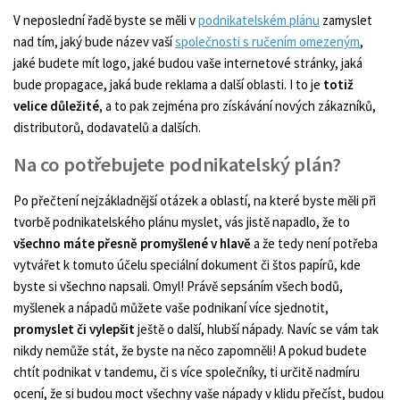
V neposlední řadě byste se měli v
podnikatelském plánu
zamyslet
nad tím, jaký bude název vaší
společnosti s ručením omezeným
,
jaké budete mít logo, jaké budou vaše internetové stránky, jaká
bude propagace, jaká bude reklama a další oblasti. I to je
totiž
velice důležité
, a to pak zejména pro získávání nových zákazníků,
distributorů, dodavatelů a dalších.
Na co potřebujete podnikatelský plán?
Po přečtení nejzákladnější otázek a oblastí, na které byste měli při
tvorbě podnikatelského plánu myslet, vás jistě napadlo, že to
všechno máte přesně promyšlené v hlavě
a že tedy není potřeba
vytvářet k tomuto účelu speciální dokument či štos papírů, kde
byste si všechno napsali. Omyl! Právě sepsáním všech bodů,
myšlenek a nápadů můžete vaše podnikaní více sjednotit,
promyslet či vylepšit
ještě o další, hlubší nápady. Navíc se vám tak
nikdy nemůže stát, že byste na něco zapomněli! A pokud budete
chtít podnikat v tandemu, či s více společníky, ti určitě nadmíru
ocení, že si budou moct všechny vaše nápady v klidu přečíst, budou