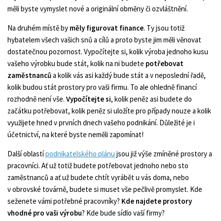
měli byste vymyslet nové a originální obměny či ozvláštnění.
Na druhém místě by
měly figurovat finance
. Ty jsou totiž
hybatelem všech vašich snů a cílů a proto byste jim měli věnovat
dostatečnou pozornost. Vypočítejte si, kolik výroba jednoho kusu
vašeho výrobku bude stát, kolik na ni budete
potřebovat
zaměstnanců
a kolik vás asi každý bude stát a v neposlední řadě,
kolik budou stát prostory pro vaši firmu. To ale ohledně financí
rozhodně není vše.
Vypočítejte si
, kolik peněz asi budete do
začátku potřebovat, kolik peněz si uložíte pro případy nouze a kolik
využijete hned v prvních dnech vašeho podnikání. Důležité je i
účetnictví, na které byste neměli zapomínat!
Další oblastí
podnikatelského plánu
jsou již výše zmíněné prostory a
pracovníci. Ať už totiž budete potřebovat jednoho nebo sto
zaměstnanců a ať už budete chtít vyrábět u vás doma, nebo
v obrovské továrně, budete si muset vše pečlivě promyslet. Kde
seženete vámi potřebné pracovníky?
Kde najdete prostory
vhodné pro vaši výrobu
? Kde bude sídlo vaší firmy?