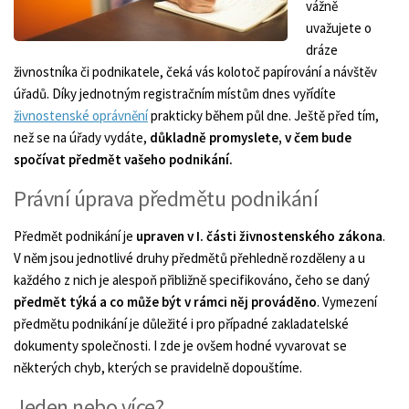
vážně
uvažujete o
dráze
živnostníka či podnikatele, čeká vás kolotoč papírování a návštěv
úřadů. Díky jednotným registračním místům dnes vyřídíte
živnostenské oprávnění
prakticky během půl dne. Ještě před tím,
než se na úřady vydáte,
důkladně promyslete, v čem bude
spočívat předmět vašeho podnikání.
Právní úprava předmětu podnikání
Předmět podnikání je
upraven v I. části živnostenského zákona
.
V něm jsou jednotlivé druhy předmětů přehledně rozděleny a u
každého z nich je alespoň přibližně specifikováno, čeho se daný
předmět týká a co může být v rámci něj prováděno
. Vymezení
předmětu podnikání je důležité i pro případné zakladatelské
dokumenty společnosti. I zde je ovšem hodné vyvarovat se
některých chyb, kterých se pravidelně dopouštíme.
Jeden nebo více?