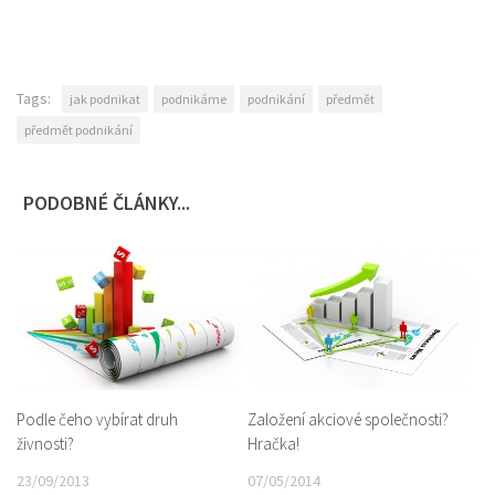
Tags:
jak podnikat
podnikáme
podnikání
předmět
předmět podnikání
PODOBNÉ ČLÁNKY...
Podle čeho vybírat druh
Založení akciové společnosti?
živnosti?
Hračka!
23/09/2013
07/05/2014