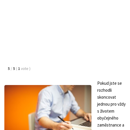
5
/
5
(
1
vote
)
Pokud jste se
rozhodli
skoncovat
jednou pro vždy
s životem
obyčejného
zaměstnance a