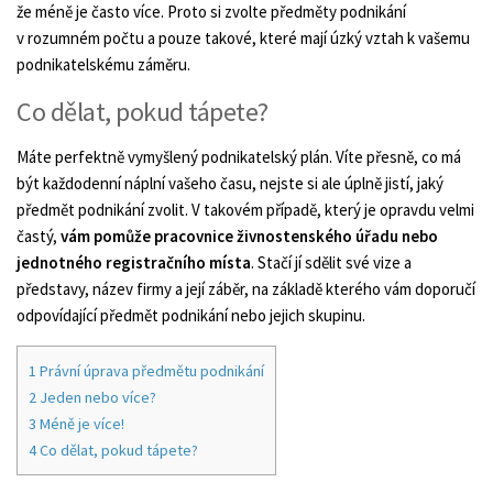
že méně je často více. Proto si zvolte předměty podnikání
v rozumném počtu a pouze takové, které mají úzký vztah k vašemu
podnikatelskému záměru.
Co dělat, pokud tápete?
Máte perfektně vymyšlený podnikatelský plán. Víte přesně, co má
být každodenní náplní vašeho času, nejste si ale úplně jistí, jaký
předmět podnikání zvolit. V takovém případě, který je opravdu velmi
častý,
vám pomůže pracovnice živnostenského úřadu nebo
jednotného registračního místa
. Stačí jí sdělit své vize a
představy, název firmy a její záběr, na základě kterého vám doporučí
odpovídající předmět podnikání nebo jejich skupinu.
1
Právní úprava předmětu podnikání
2
Jeden nebo více?
3
Méně je více!
4
Co dělat, pokud tápete?