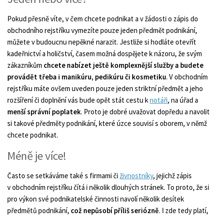
Pokud přesně víte, v čem chcete podnikat a v žádosti o zápis do
obchodního rejstříku vymezíte pouze jeden předmět podnikání,
můžete v budoucnu nepěkné narazit. Jestliže si hodláte otevřít
kadeřnictví a holičství, časem možná dospějete k názoru, že svým
zákazníkům
chcete nabízet ještě komplexnější služby a budete
provádět třeba i manikúru, pedikúru či kosmetiku
. V obchodním
rejstříku máte ovšem uveden pouze jeden striktní předmět a jeho
rozšíření či doplnění vás bude opět stát cestu k
notáři
, na úřad a
menší správní poplatek
. Proto je dobré uvažovat dopředu a navolit
si takové předměty podnikání, které úzce souvisí s oborem, v němž
chcete podnikat.
Méně je více!
Často se setkáváme také s firmami či
živnostníky
, jejichž zápis
v obchodním rejstříku čítá i několik dlouhých stránek. To proto, že si
pro výkon své podnikatelské činnosti navolí několik desítek
předmětů podnikání,
což nepůsobí příliš seriózně
. I zde tedy platí,