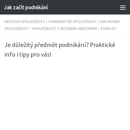
Jak začít podnikání
AKCIOVÁ SPOLEČNOST
/
KOMANDITNÍ SPOLEČNOST
/
OBCHODNÍ
SPOLEČNOST
/
SPOLEČNOST S RUČENÍM OMEZENÝM
/
ŽIVNOST
Je důležitý předmět podnikání? Praktické
info i tipy pro vás!