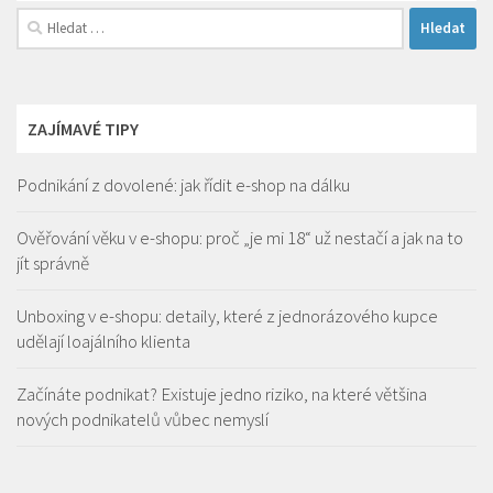
Vyhledávání
ZAJÍMAVÉ TIPY
Podnikání z dovolené: jak řídit e-shop na dálku
Ověřování věku v e-shopu: proč „je mi 18“ už nestačí a jak na to
jít správně
Unboxing v e-shopu: detaily, které z jednorázového kupce
udělají loajálního klienta
Začínáte podnikat? Existuje jedno riziko, na které většina
nových podnikatelů vůbec nemyslí