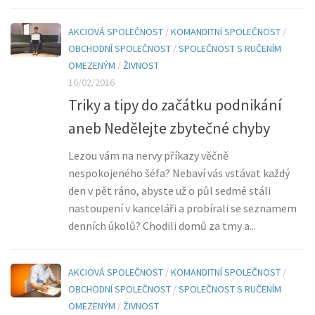
AKCIOVÁ SPOLEČNOST
/
KOMANDITNÍ SPOLEČNOST
/
OBCHODNÍ SPOLEČNOST
/
SPOLEČNOST S RUČENÍM
OMEZENÝM
/
ŽIVNOST
16/02/2016
Triky a tipy do začátku podnikání
aneb Nedělejte zbytečné chyby
Lezou vám na nervy příkazy věčně
nespokojeného šéfa? Nebaví vás vstávat každý
den v pět ráno, abyste už o půl sedmé stáli
nastoupení v kanceláři a probírali se seznamem
denních úkolů? Chodili domů za tmy a...
AKCIOVÁ SPOLEČNOST
/
KOMANDITNÍ SPOLEČNOST
/
OBCHODNÍ SPOLEČNOST
/
SPOLEČNOST S RUČENÍM
OMEZENÝM
/
ŽIVNOST