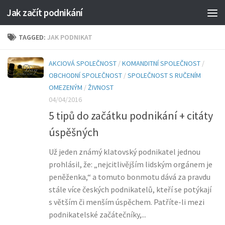
Jak začít podnikání
TAGGED:
JAK PODNIKAT
AKCIOVÁ SPOLEČNOST
/
KOMANDITNÍ SPOLEČNOST
/
OBCHODNÍ SPOLEČNOST
/
SPOLEČNOST S RUČENÍM
OMEZENÝM
/
ŽIVNOST
04/04/2016
5 tipů do začátku podnikání + citáty
úspěšných
Už jeden známý klatovský podnikatel jednou
prohlásil, že: „nejcitlivějším lidským orgánem je
peněženka,“ a tomuto bonmotu dává za pravdu
stále více českých podnikatelů, kteří se potýkají
s větším či menším úspěchem. Patříte-li mezi
podnikatelské začátečníky,...