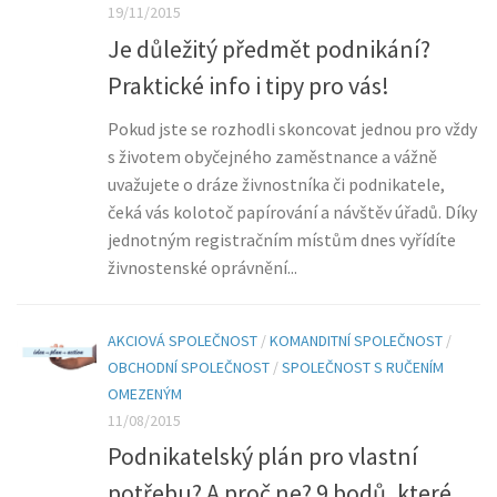
19/11/2015
Je důležitý předmět podnikání?
Praktické info i tipy pro vás!
Pokud jste se rozhodli skoncovat jednou pro vždy
s životem obyčejného zaměstnance a vážně
uvažujete o dráze živnostníka či podnikatele,
čeká vás kolotoč papírování a návštěv úřadů. Díky
jednotným registračním místům dnes vyřídíte
živnostenské oprávnění...
AKCIOVÁ SPOLEČNOST
/
KOMANDITNÍ SPOLEČNOST
/
OBCHODNÍ SPOLEČNOST
/
SPOLEČNOST S RUČENÍM
OMEZENÝM
11/08/2015
Podnikatelský plán pro vlastní
potřebu? A proč ne? 9 bodů, které