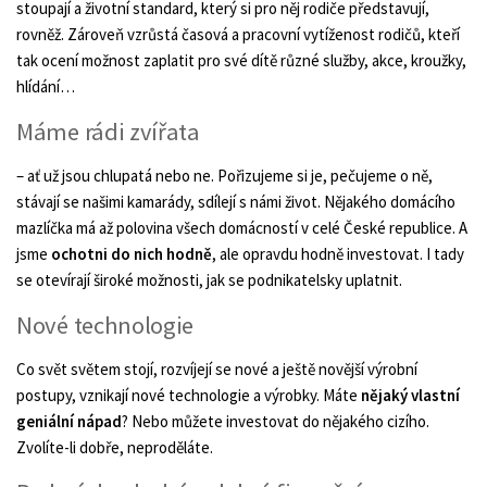
stoupají a životní standard, který si pro něj rodiče představují,
rovněž. Zároveň vzrůstá časová a pracovní vytíženost rodičů, kteří
tak ocení možnost zaplatit pro své dítě různé služby, akce, kroužky,
hlídání…
Máme rádi zvířata
– ať už jsou chlupatá nebo ne. Pořizujeme si je, pečujeme o ně,
stávají se našimi kamarády, sdílejí s námi život. Nějakého domácího
mazlíčka má až polovina všech domácností v celé České republice. A
jsme
ochotni do nich hodně
, ale opravdu hodně investovat. I tady
se otevírají široké možnosti, jak se podnikatelsky uplatnit.
Nové technologie
Co svět světem stojí, rozvíjejí se nové a ještě novější výrobní
postupy, vznikají nové technologie a výrobky. Máte
nějaký vlastní
geniální nápad
? Nebo můžete investovat do nějakého cizího.
Zvolíte-li dobře, neproděláte.