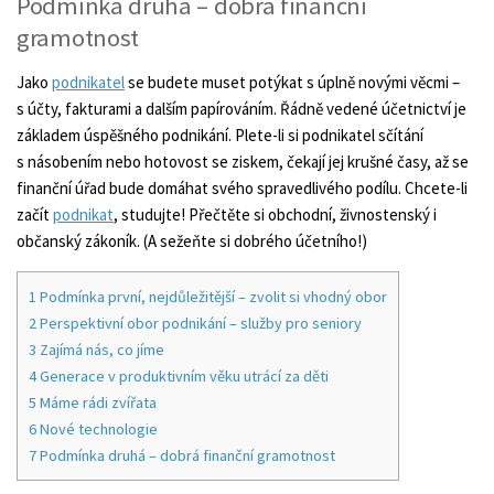
Podmínka druhá – dobrá finanční
gramotnost
Jako
podnikatel
se budete muset potýkat s úplně novými věcmi –
s účty, fakturami a dalším papírováním. Řádně vedené účetnictví je
základem úspěšného podnikání. Plete-li si podnikatel sčítání
s násobením nebo hotovost se ziskem, čekají jej krušné časy, až se
finanční úřad bude domáhat svého spravedlivého podílu. Chcete-li
začít
podnikat
, studujte! Přečtěte si obchodní, živnostenský i
občanský zákoník. (A sežeňte si dobrého účetního!)
1
Podmínka první, nejdůležitější – zvolit si vhodný obor
2
Perspektivní obor podnikání – služby pro seniory
3
Zajímá nás, co jíme
4
Generace v produktivním věku utrácí za děti
5
Máme rádi zvířata
6
Nové technologie
7
Podmínka druhá – dobrá finanční gramotnost