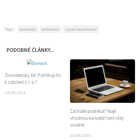
Tags:
podnikání
podnikatel
vyplatí se podnikání
PODOBNÉ ČLÁNKY...
Živnostenský list. Potřebuji ho
k založení s. r. o.?
24/06/2014
Začínáte podnikat? Najít
vhodnou kancelář není vždy
snadné
03/08/2016