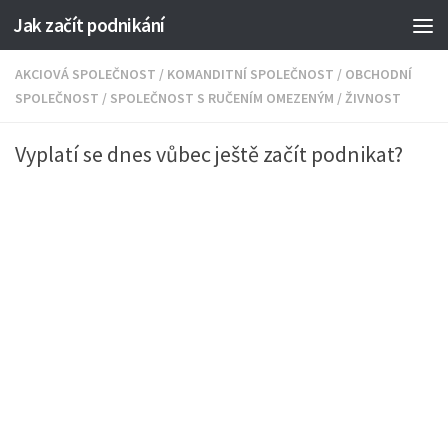
Jak začít podnikání
AKCIOVÁ SPOLEČNOST
/
KOMANDITNÍ SPOLEČNOST
/
OBCHODNÍ
SPOLEČNOST
/
SPOLEČNOST S RUČENÍM OMEZENÝM
/
ŽIVNOST
Vyplatí se dnes vůbec ještě začít podnikat?