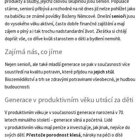
produkty a služby, jejichž cílovou skupinou jsou senioři. Populace
stárne, seniorů přibývá a rozhodně na ně dnes již nelze pohlížet jako
na babičku ze známé povídky Boženy Němcové. Dnešní
senioři
jsou
do vysokého věku aktivní, často dobře finančně zajištění a mají
zájem o plný a i tak trochu nadstandardní život. Zkrátka si chtějí
dopřát vše, co dříve kvůli starostem o děti a bydlení nemohli.
Zajímá nás, co jíme
Nejen senioři, ale také mladší generace se pak v současnosti více
soustředí na kvalitu potravin, které přijdou na
jejich stůl
.
Biozemědělství a trh se zdravými potravinami všeobecně, je hudbou
budoucnosti.
Generace v produktivním věku utrácí za děti
V produktivním věku je v současnosti generace narozená v 70.
letech minulého století – generace silná a početná. Lidé
v produktivním věku mají peníze a investují je, jak jinak, nejvíce do
svých dětí.
Přestože porodnost klesá
, nároky na péči o dítě