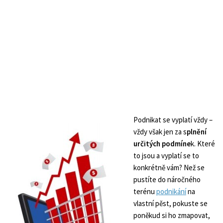
Podnikat se vyplatí vždy –
vždy však jen za s
plnění
určitých podmíne
k. Které
to jsou a vyplatí se to
konkrétně vám? Než se
pustíte do náročného
terénu
podnikání
na
vlastní pěst, pokuste se
poněkud si ho zmapovat,