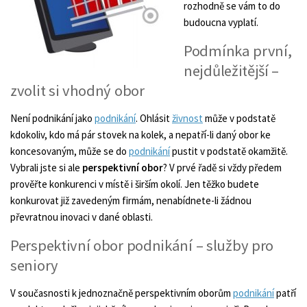
rozhodně se vám to do
budoucna vyplatí.
Podmínka první,
nejdůležitější –
zvolit si vhodný obor
Není podnikání jako
podnikání
. Ohlásit
živnost
může v podstatě
kdokoliv, kdo má pár stovek na kolek, a nepatří-li daný obor ke
koncesovaným, může se do
podnikání
pustit v podstatě okamžitě.
Vybrali jste si ale
perspektivní obor
? V prvé řadě si vždy předem
prověřte konkurenci v místě i širším okolí. Jen těžko budete
konkurovat již zavedeným firmám, nenabídnete-li žádnou
převratnou inovaci v dané oblasti.
Perspektivní obor podnikání – služby pro
seniory
V současnosti k jednoznačně perspektivním oborům
podnikání
patří