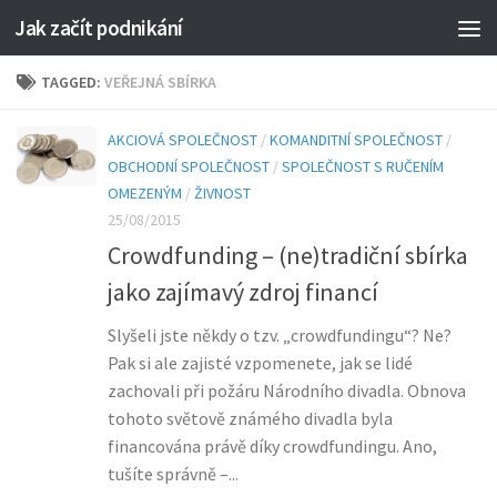
Jak začít podnikání
TAGGED:
VEŘEJNÁ SBÍRKA
AKCIOVÁ SPOLEČNOST
/
KOMANDITNÍ SPOLEČNOST
/
OBCHODNÍ SPOLEČNOST
/
SPOLEČNOST S RUČENÍM
OMEZENÝM
/
ŽIVNOST
25/08/2015
Crowdfunding – (ne)tradiční sbírka
jako zajímavý zdroj financí
Slyšeli jste někdy o tzv. „crowdfundingu“? Ne?
Pak si ale zajisté vzpomenete, jak se lidé
zachovali při požáru Národního divadla. Obnova
tohoto světově známého divadla byla
financována právě díky crowdfundingu. Ano,
tušíte správně –...