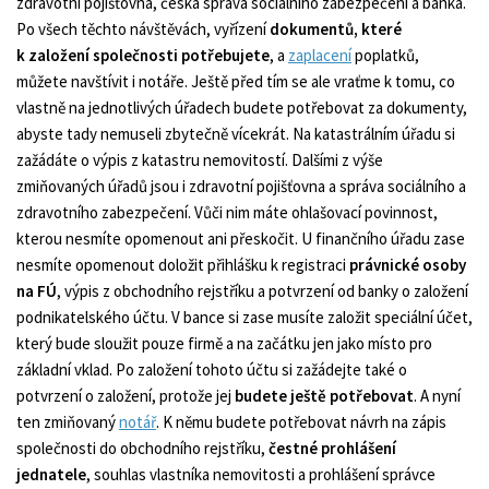
zdravotní pojišťovna, česká správa sociálního zabezpečení a banka.
Po všech těchto návštěvách, vyřízení
dokumentů, které
k založení společnosti potřebujete
, a
zaplacení
poplatků,
můžete navštívit i notáře. Ještě před tím se ale vraťme k tomu, co
vlastně na jednotlivých úřadech budete potřebovat za dokumenty,
abyste tady nemuseli zbytečně vícekrát. Na katastrálním úřadu si
zažádáte o výpis z katastru nemovitostí. Dalšími z výše
zmiňovaných úřadů jsou i zdravotní pojišťovna a správa sociálního a
zdravotního zabezpečení. Vůči nim máte ohlašovací povinnost,
kterou nesmíte opomenout ani přeskočit. U finančního úřadu zase
nesmíte opomenout doložit přihlášku k registraci
právnické osoby
na FÚ
, výpis z obchodního rejstříku a potvrzení od banky o založení
podnikatelského účtu. V bance si zase musíte založit speciální účet,
který bude sloužit pouze firmě a na začátku jen jako místo pro
základní vklad. Po založení tohoto účtu si zažádejte také o
potvrzení o založení, protože jej
budete ještě potřebovat
. A nyní
ten zmiňovaný
notář
. K němu budete potřebovat návrh na zápis
společnosti do obchodního rejstříku,
čestné prohlášení
jednatele
, souhlas vlastníka nemovitosti a prohlášení správce