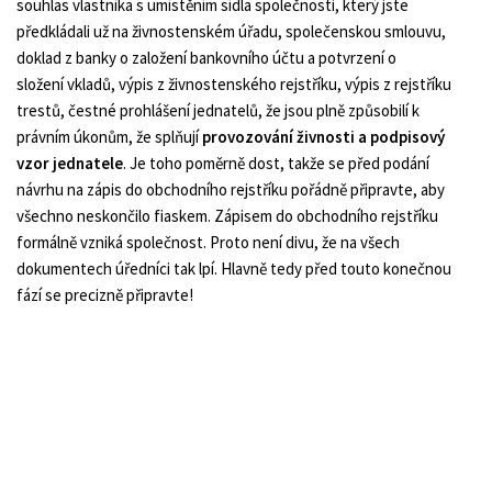
souhlas vlastníka s umístěním sídla společnosti, který jste
předkládali už na živnostenském úřadu, společenskou smlouvu,
doklad z banky o založení bankovního účtu a potvrzení o
složení vkladů, výpis z živnostenského rejstříku, výpis z rejstříku
trestů, čestné prohlášení jednatelů, že jsou plně způsobilí k
právním úkonům, že splňují
provozování živnosti a podpisový
vzor jednatele
. Je toho poměrně dost, takže se před podání
návrhu na zápis do obchodního rejstříku pořádně připravte, aby
všechno neskončilo fiaskem. Zápisem do obchodního rejstříku
formálně vzniká společnost. Proto není divu, že na všech
dokumentech úředníci tak lpí. Hlavně tedy před touto konečnou
fází se precizně připravte!