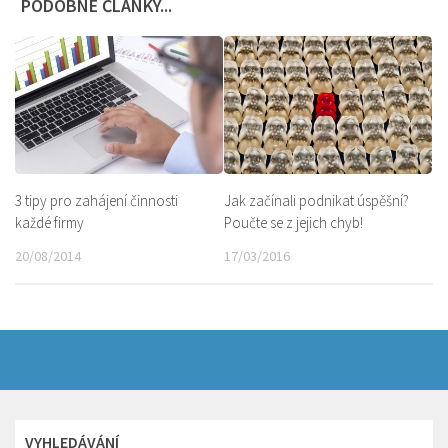
PODOBNÉ ČLÁNKY...
Jak začínali podnikat úspěšní?
3 tipy pro zahájení činnosti
Poučte se z jejich chyb!
každé firmy
17/03/2016
20/08/2014
VYHLEDÁVÁNÍ