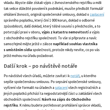
vkladu. Abyste dále získali výpis z živnostenského rejstříku a měli
tak velice důležité povolení k podnikání, musíte předložit formulář
ohlášení živnosti, originál společenské smlouvy, doklad o
zaplacení
správního poplatku, který činí 1 000 korun, doklad o odborné
způsobilosti, další doklad, který těšně souvisí s předchozím, a to
potvrzující praxi v oboru,
výpis z katastru nemovitostí
a výpis
z obchodního rejstříku společnosti. To vše si připravte a navíc
samozřejmě mějte ještě v záloze
například souhlas vlastníka
s umístěním sídla
společnosti, protože nikdy nevíte, co po vás
ještě mohou na úřadu požadovat.
Další krok – po návštěvě notáře
Po návštěvě všech úřadů, můžete zavítat i k
notáři
, u kterého
sepíše společenskou smlouvu. Po sepsání společenské smlouvy,
vyřízení vše formalit na úřadech a
splacení
všech registračních a
jiných poplatků přichází ta nejpodstatnější část u zakládání všech
obchodních společností.
Návrh na zápis do Obchodního
rejstříku
. K němu budete potřebovat prohlášení správce vkladů,