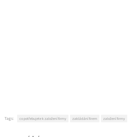
Tags:
co potřebujete k založení firmy
zakládání firem
založení firmy