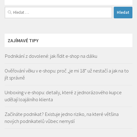
Vyhledávání
ZAJÍMAVÉ TIPY
Podnikání z dovolené: jak řídit e-shop na dálku
Ověřování věku v e-shopu: proč „je mi 18“ už nestačí a jak na to
jít správně
Unboxing v e-shopu: detaily, které z jednorázového kupce
udělají loajálního klienta
Začínáte podnikat? Existuje jedno riziko, na které většina
nových podnikatelů vůbec nemyslí