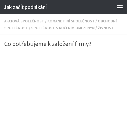
Jak začít podnikání
AKCIOVÁ SPOLEČNOST
/
KOMANDITNÍ SPOLEČNOST
/
OBCHODNÍ
SPOLEČNOST
/
SPOLEČNOST S RUČENÍM OMEZENÝM
/
ŽIVNOST
Co potřebujeme k založení firmy?