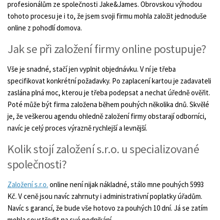
profesionálům ze společnosti Jake&James. Obrovskou výhodou
tohoto procesu je i to, že jsem svoji firmu mohla založit jednoduše
online z pohodlí domova.
Jak se při založení firmy online postupuje?
Vše je snadné, stačí jen vyplnit objednávku. V ní je třeba
specifikovat konkrétní požadavky. Po zaplacení kartou je zadavateli
zaslána plná moc, kterou je třeba podepsat a nechat úředně ověřit.
Poté může být firma založena během pouhých několika dnů. Skvělé
je, že veškerou agendu ohledně založení firmy obstarají odborníci,
navíc je celý proces výrazně rychlejší a levnější.
Kolik stojí založení s.r.o. u specializované
společnosti?
Založení s.r.o.
online není nijak nákladné, stálo mne pouhých 5993
Kč. V ceně jsou navíc zahrnuty i administrativní poplatky úřadům.
Navíc s garancí, že bude vše hotovo za pouhých 10 dní. Já se zatím
mohla soustředit na své podnikání.