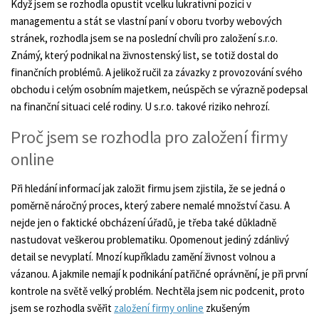
Když jsem se rozhodla opustit vcelku lukrativní pozici v
managementu a stát se vlastní paní v oboru tvorby webových
stránek, rozhodla jsem se na poslední chvíli pro založení s.r.o.
Známý, který podnikal na živnostenský list, se totiž dostal do
finančních problémů. A jelikož ručil za závazky z provozování svého
obchodu i celým osobním majetkem, neúspěch se výrazně podepsal
na finanční situaci celé rodiny. U s.r.o. takové riziko nehrozí.
Proč jsem se rozhodla pro založení firmy
online
Při hledání informací jak založit firmu jsem zjistila, že se jedná o
poměrně náročný proces, který zabere nemalé množství času. A
nejde jen o faktické obcházení úřadů, je třeba také důkladně
nastudovat veškerou problematiku. Opomenout jediný zdánlivý
detail se nevyplatí. Mnozí kupříkladu zamění živnost volnou a
vázanou. A jakmile nemají k podnikání patřičné oprávnění, je při první
kontrole na světě velký problém. Nechtěla jsem nic podcenit, proto
jsem se rozhodla svěřit
založení firmy online
zkušeným