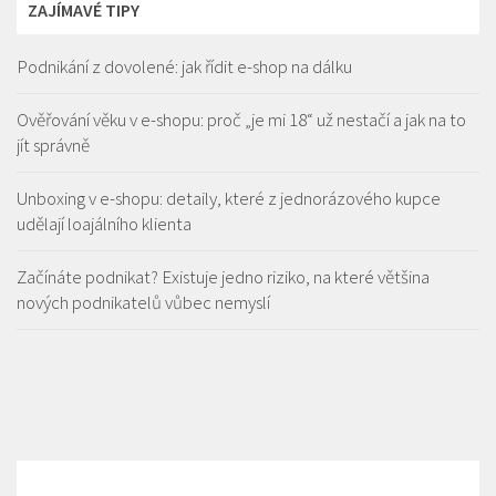
ZAJÍMAVÉ TIPY
Podnikání z dovolené: jak řídit e-shop na dálku
Ověřování věku v e-shopu: proč „je mi 18“ už nestačí a jak na to
jít správně
Unboxing v e-shopu: detaily, které z jednorázového kupce
udělají loajálního klienta
Začínáte podnikat? Existuje jedno riziko, na které většina
nových podnikatelů vůbec nemyslí