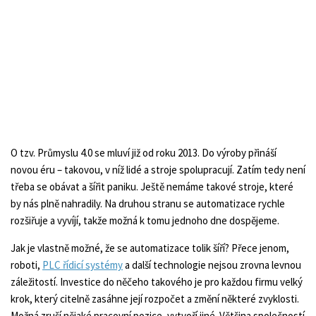
O tzv. Průmyslu 4.0 se mluví již od roku 2013. Do výroby přináší
novou éru – takovou, v níž lidé a stroje spolupracují. Zatím tedy není
třeba se obávat a šířit paniku. Ještě nemáme takové stroje, které
by nás plně nahradily. Na druhou stranu se automatizace rychle
rozšiřuje a vyvíjí, takže možná k tomu jednoho dne dospějeme.
Jak je vlastně možné, že se automatizace tolik šíří? Přece jenom,
roboti,
PLC řídicí systémy
a další technologie nejsou zrovna levnou
záležitostí. Investice do něčeho takového je pro každou firmu velký
krok, který citelně zasáhne její rozpočet a změní některé zvyklosti.
Možná zruší nějaké pracovní pozice, vytvoří jiné. Většina společností