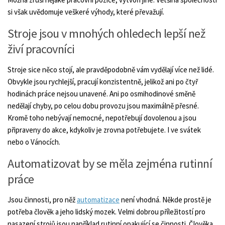
si však uvědomuje veškeré výhody, které převažují.
Stroje jsou v mnohých ohledech lepší než
živí pracovníci
Stroje sice něco stojí, ale pravděpodobně vám vydělají více než lidé.
Obvykle jsou rychlejší, pracují konzistentně, jelikož ani po čtyř
hodinách práce nejsou unavené. Ani po osmihodinové směně
nedělají chyby, po celou dobu provozu jsou maximálně přesné.
Kromě toho nebývají nemocné, nepotřebují dovolenou a jsou
připraveny do akce, kdykoliv je zrovna potřebujete. I ve svátek
nebo o Vánocích.
Automatizovat by se měla zejména rutinní
práce
Jsou činnosti, pro něž
automatizace
není vhodná. Někde prostě je
potřeba člověk a jeho lidský mozek. Velmi dobrou příležitostí pro
nasazení strojů jsou například rutinní opakující se činnosti. Člověka