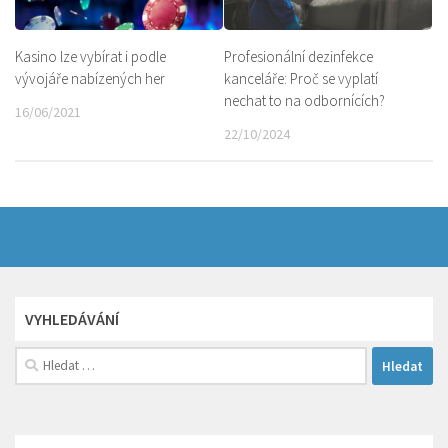
Kasino lze vybírat i podle
Profesionální dezinfekce
vývojáře nabízených her
kanceláře: Proč se vyplatí
nechat to na odbornících?
16/06/2021
22/10/2024
VYHLEDÁVÁNÍ
Vyhledávání