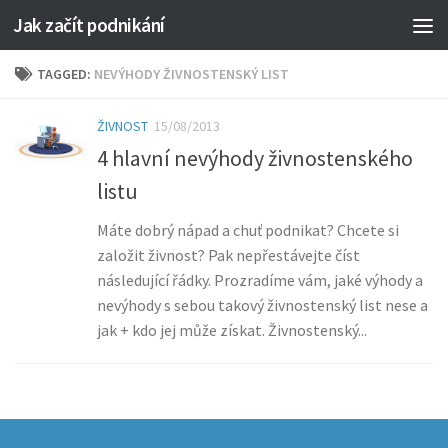
Jak začít podnikání
TAGGED:
NEVÝHODY ŽIVNOSTENSKÝ LIST
ŽIVNOST
15/08/2013
4 hlavní nevýhody živnostenského
listu
Máte dobrý nápad a chuť podnikat? Chcete si
založit živnost? Pak nepřestávejte číst
následující řádky. Prozradíme vám, jaké výhody a
nevýhody s sebou takový živnostenský list nese a
jak + kdo jej může získat. Živnostenský...