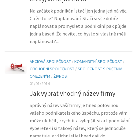
Na začátek podnikání stačí jen jedna jediná věc.
Co že to je? Naplánování. Stačí si vše dobře
naplánovat a promyslet a podnikání pak půjde
jedna báseň. Že nevíte, co byste si vlastně měli
naplánovat?...
AKCIOVÁ SPOLEČNOST
/
KOMANDITNÍ SPOLEČNOST
/
OBCHODNÍ SPOLEČNOST
/
SPOLEČNOST S RUČENÍM
OMEZENÝM
/
ŽIVNOST
01/01/2014
Jak vybrat vhodný název firmy
Správný název vaší firmy je hned polovinou
vašeho podnikatelského úspěchu, protože vám
může ulehčit, zrychlit a vylepšit start podnikání.
Vyberete-li si takový název, který se jednoduše
pamatuje, a všichni si jej hned dají do...