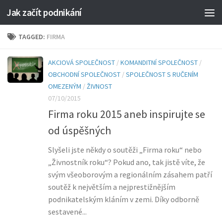
Jak začít podnikání
TAGGED:
FIRMA
AKCIOVÁ SPOLEČNOST
/
KOMANDITNÍ SPOLEČNOST
/
OBCHODNÍ SPOLEČNOST
/
SPOLEČNOST S RUČENÍM
OMEZENÝM
/
ŽIVNOST
07/10/2015
Firma roku 2015 aneb inspirujte se
od úspěšných
Slyšeli jste někdy o soutěži „Firma roku“ nebo
„Živnostník roku“? Pokud ano, tak jistě víte, že
svým všeoborovým a regionálním zásahem patří
soutěž k největším a nejprestižnějším
podnikatelským kláním v zemi. Díky odborně
sestavené...