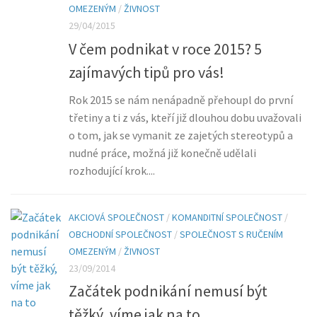
OMEZENÝM
/
ŽIVNOST
29/04/2015
V čem podnikat v roce 2015? 5
zajímavých tipů pro vás!
Rok 2015 se nám nenápadně přehoupl do první
třetiny a ti z vás, kteří již dlouhou dobu uvažovali
o tom, jak se vymanit ze zajetých stereotypů a
nudné práce, možná již konečně udělali
rozhodující krok....
AKCIOVÁ SPOLEČNOST
/
KOMANDITNÍ SPOLEČNOST
/
OBCHODNÍ SPOLEČNOST
/
SPOLEČNOST S RUČENÍM
OMEZENÝM
/
ŽIVNOST
23/09/2014
Začátek podnikání nemusí být
těžký, víme jak na to