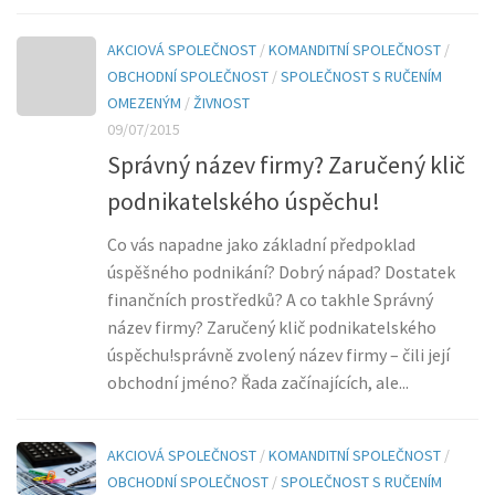
AKCIOVÁ SPOLEČNOST
/
KOMANDITNÍ SPOLEČNOST
/
OBCHODNÍ SPOLEČNOST
/
SPOLEČNOST S RUČENÍM
OMEZENÝM
/
ŽIVNOST
09/07/2015
Správný název firmy? Zaručený klič
podnikatelského úspěchu!
Co vás napadne jako základní předpoklad
úspěšného podnikání? Dobrý nápad? Dostatek
finančních prostředků? A co takhle Správný
název firmy? Zaručený klič podnikatelského
úspěchu!správně zvolený název firmy – čili její
obchodní jméno? Řada začínajících, ale...
AKCIOVÁ SPOLEČNOST
/
KOMANDITNÍ SPOLEČNOST
/
OBCHODNÍ SPOLEČNOST
/
SPOLEČNOST S RUČENÍM