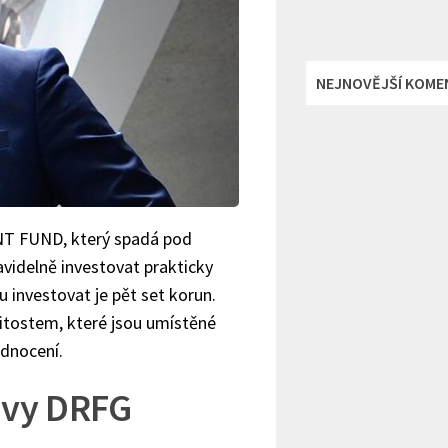
NEJNOVĚJŠÍ KOME
T FUND, který spadá pod
videlně investovat prakticky
 investovat je pět set korun.
itostem, které jsou umístěné
odnocení.
ovy DRFG