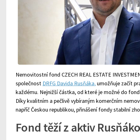
Nemovitostní fond CZECH REAL ESTATE INVESTMEN
společnost
DRFG Davida Rusňáka,
umožňuje začít pra
každému. Nejnižší částka, od které je možné do fondu
Díky kvalitním a pečlivě vybíraným komerčním nemov
napříč Českou republikou, přinášení fondy stabilní zh
Fond těží z aktiv Rusňák