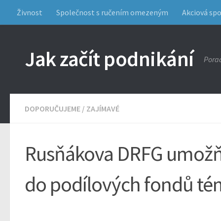
Živnost
Společnost s ručením omezeným
Akciová sp
Jak začít podnikání
Porad
DOPORUČUJEME
/
ZAJÍMAVÉ
Rusňákova DRFG umožňu
do podílových fondů t