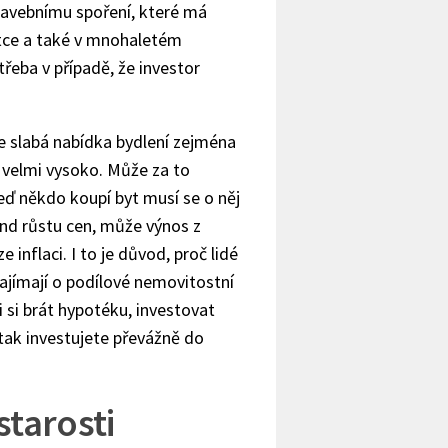
stavebnímu spoření, které má
tce a také v mnohaletém
řeba v případě, že investor
nže slabá nabídka bydlení zejména
 velmi vysoko. Může za to
eď někdo koupí byt musí se o něj
end růstu cen, může výnos z
 inflaci. I to je důvod, proč lidé
zajímají o podílové nemovitostní
i si brát hypotéku, investovat
ak investujete převážně do
starosti