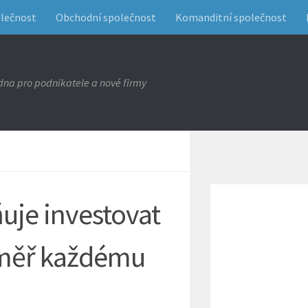
olečnost
Obchodní společnost
Komanditní společnost
na pro podnikatele a nové firmy
je investovat
éměř každému