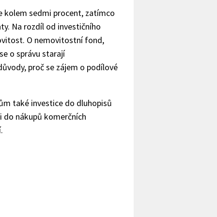
e kolem sedmi procent, zatímco
y. Na rozdíl od investičního
vitost. O nemovitostní fond,
 se o správu starají
u důvody, proč se zájem o podílové
tům také investice do dluhopisů
 i do nákupů komerčních
.