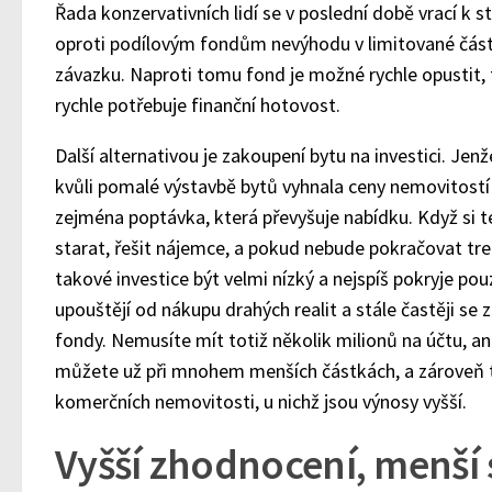
Řada konzervativních lidí se v poslední době vrací k 
oproti podílovým fondům nevýhodu v limitované čás
závazku. Naproti tomu fond je možné rychle opustit, t
rychle potřebuje finanční hotovost.
Další alternativou je zakoupení bytu na investici. Je
kvůli pomalé výstavbě bytů vyhnala ceny nemovitostí
zejména poptávka, která převyšuje nabídku. Když si t
starat, řešit nájemce, a pokud nebude pokračovat tr
takové investice být velmi nízký a nejspíš pokryje pouze
upouštějí od nákupu drahých realit a stále častěji se 
fondy. Nemusíte mít totiž několik milionů na účtu, an
můžete už při mnohem menších částkách, a zároveň t
komerčních nemovitosti, u nichž jsou výnosy vyšší.
Vyšší zhodnocení, menší 