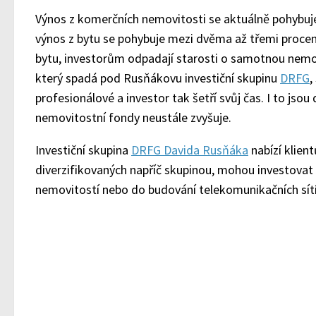
Výnos z komerčních nemovitosti se aktuálně pohybuj
výnos z bytu se pohybuje mezi dvěma až třemi procent
bytu, investorům odpadají starosti o samotnou nemo
který spadá pod Rusňákovu investiční skupinu
DRFG
,
profesionálové a investor tak šetří svůj čas. I to jso
nemovitostní fondy neustále zvyšuje.
Investiční skupina
DRFG Davida Rusňáka
nabízí klien
diverzifikovaných napříč skupinou, mohou investovat
nemovitostí nebo do budování telekomunikačních sítí