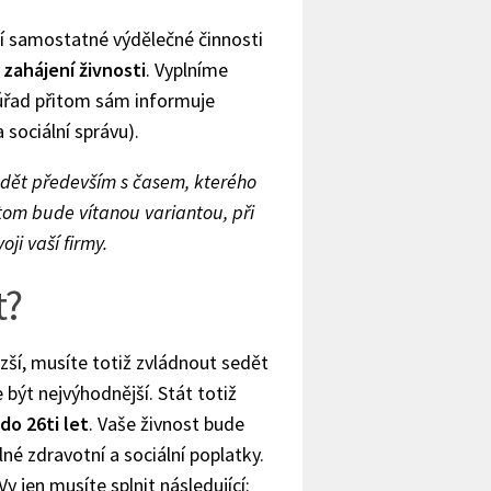
ní samostatné výdělečné činnosti
 zahájení živnosti
. Vyplníme
 úřad přitom sám informuje
 sociální správu).
ádět především s časem, kterého
om bude vítanou variantou, při
ji vaší firmy.
t?
azší, musíte totiž zvládnout sedět
 být nejvýhodnější. Stát totiž
do 26ti let
. Vaše živnost bude
né zdravotní a sociální poplatky.
Vy jen musíte splnit následující: