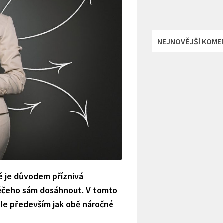
NEJNOVĚJŠÍ KOME
é je důvodem příznivá
 něčeho sám dosáhnout. V tomto
 ale především jak obě náročné