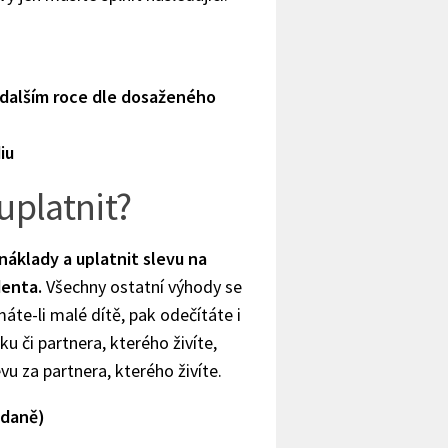
 dalším roce dle dosaženého
iu
uplatnit?
áklady a uplatnit slevu na
denta.
Všechny ostatní výhody se
áte-li malé dítě, pak odečítáte i
 či partnera, kterého živíte,
evu za partnera, kterého živíte.
 daně)