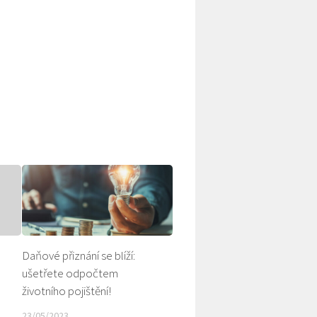
Daňové přiznání se blíží:
ušetřete odpočtem
životního pojištění
!
23/05/2023