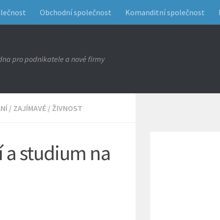
olečnost
Obchodní společnost
Komanditní společnost
na pro podnikatele a nové firmy
NÍ
/
ZAJÍMAVÉ
/
ŽIVNOST
í a studium na