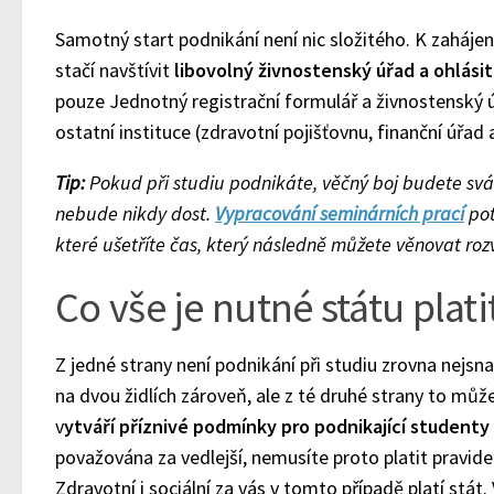
Samotný start podnikání není nic složitého. K zaháje
stačí navštívit
libovolný živnostenský úřad a ohlásit
pouze Jednotný registrační formulář a živnostenský
ostatní instituce (zdravotní pojišťovnu, finanční úřad a
Tip:
Pokud při studiu podnikáte, věčný boj budete sv
nebude nikdy dost.
Vypracování seminárních prací
pot
které ušetříte čas, který následně můžete věnovat rozvo
Co vše je nutné státu plati
Z jedné strany není podnikání při studiu zrovna nejsn
na dvou židlích zároveň, ale z té druhé strany to může
v
ytváří příznivé podmínky pro podnikající studenty 
považována za vedlejší, nemusíte proto platit pravidel
Zdravotní i sociální za vás v tomto případě platí stát. 