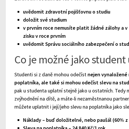
uvědomit zdravotní pojišťovnu o studiu
doložit své studium
v prvním roce nemusíte platit žádné zálohy a v
zisku v roce prvním
uvědomit Správu sociálního zabezpečení o stud
Co je možné jako student 
Studenti si z daně mohou odečíst
nejen vynaložené n
poplatníka, ale také si mohou odečíst slevu na stu
pak u studenta uplatní stejně jako u ostatních. Tedy m
zvýhodnění na dítě, a máte-li nezaměstnanou partnerku
můžete uplatnit i její/jeho slevu na poplatníka jako sl
Náklady – buď doložitelné, nebo paušál (60% z
Sleva na poplatníka – 24 840 Kč/1 rok