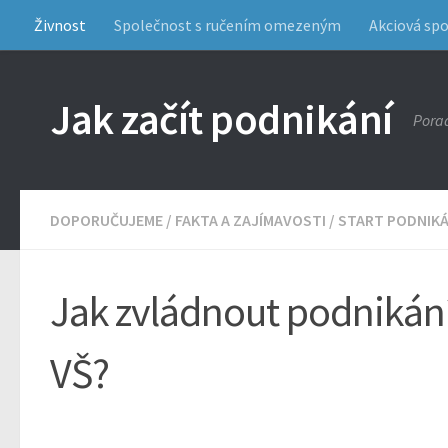
Živnost
Společnost s ručením omezeným
Akciová sp
Jak začít podnikání
Porad
DOPORUČUJEME
/
FAKTA A ZAJÍMAVOSTI
/
START PODNIKÁ
Jak zvládnout podnikán
VŠ?