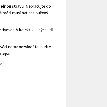
delnou stravu
. Nepracujte do
dé práci musí být zasloužený
tivovat. V kolektivu líných lidí
věci naráz nezvládáte, buďte
tější.
to!