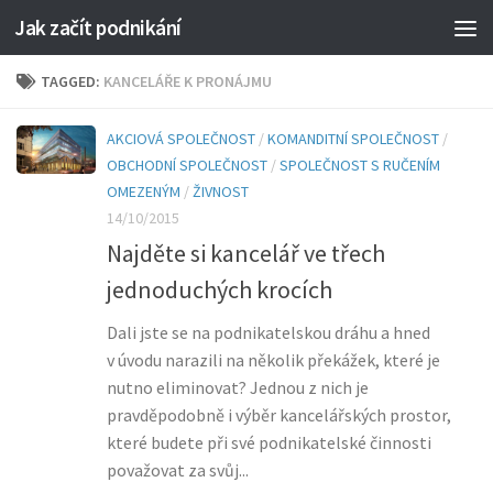
Jak začít podnikání
TAGGED:
KANCELÁŘE K PRONÁJMU
AKCIOVÁ SPOLEČNOST
/
KOMANDITNÍ SPOLEČNOST
/
OBCHODNÍ SPOLEČNOST
/
SPOLEČNOST S RUČENÍM
OMEZENÝM
/
ŽIVNOST
14/10/2015
Najděte si kancelář ve třech
jednoduchých krocích
Dali jste se na podnikatelskou dráhu a hned
v úvodu narazili na několik překážek, které je
nutno eliminovat? Jednou z nich je
pravděpodobně i výběr kancelářských prostor,
které budete při své podnikatelské činnosti
považovat za svůj...