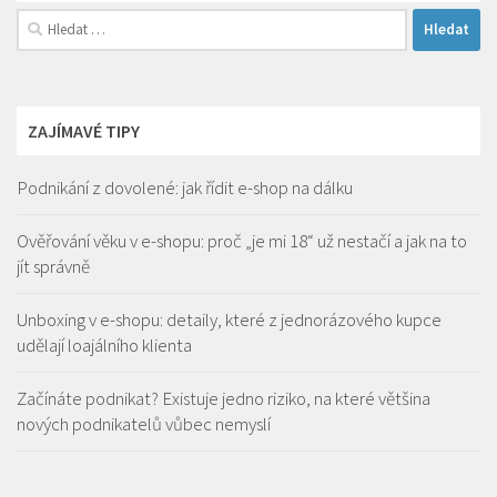
Vyhledávání
ZAJÍMAVÉ TIPY
Podnikání z dovolené: jak řídit e-shop na dálku
Ověřování věku v e-shopu: proč „je mi 18“ už nestačí a jak na to
jít správně
Unboxing v e-shopu: detaily, které z jednorázového kupce
udělají loajálního klienta
Začínáte podnikat? Existuje jedno riziko, na které většina
nových podnikatelů vůbec nemyslí