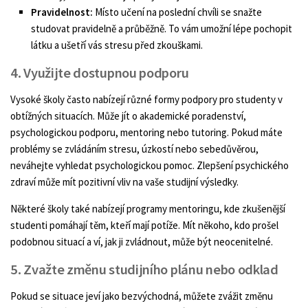
Pravidelnost:
Místo učení na poslední chvíli se snažte
studovat pravidelně a průběžně. To vám umožní lépe pochopit
látku a ušetří vás stresu před zkouškami.
4. Využijte dostupnou podporu
Vysoké školy často nabízejí různé formy podpory pro studenty v
obtížných situacích. Může jít o akademické poradenství,
psychologickou podporu, mentoring nebo tutoring. Pokud máte
problémy se zvládáním stresu, úzkostí nebo sebedůvěrou,
neváhejte vyhledat psychologickou pomoc. Zlepšení psychického
zdraví může mít pozitivní vliv na vaše studijní výsledky.
Některé školy také nabízejí programy mentoringu, kde zkušenější
studenti pomáhají těm, kteří mají potíže. Mít někoho, kdo prošel
podobnou situací a ví, jak ji zvládnout, může být neocenitelné.
5. Zvažte změnu studijního plánu nebo odklad
Pokud se situace jeví jako bezvýchodná, můžete zvážit změnu