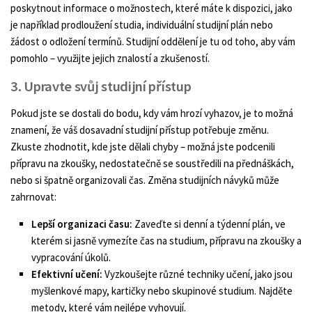
poskytnout informace o možnostech, které máte k dispozici, jako
je například prodloužení studia, individuální studijní plán nebo
žádost o odložení termínů. Studijní oddělení je tu od toho, aby vám
pomohlo – využijte jejich znalostí a zkušeností.
3. Upravte svůj studijní přístup
Pokud jste se dostali do bodu, kdy vám hrozí vyhazov, je to možná
znamení, že váš dosavadní studijní přístup potřebuje změnu.
Zkuste zhodnotit, kde jste dělali chyby – možná jste podcenili
přípravu na zkoušky, nedostatečně se soustředili na přednáškách,
nebo si špatně organizovali čas. Změna studijních návyků může
zahrnovat:
Lepší organizaci času:
Zaveďte si denní a týdenní plán, ve
kterém si jasně vymezíte čas na studium, přípravu na zkoušky a
vypracování úkolů.
Efektivní učení:
Vyzkoušejte různé techniky učení, jako jsou
myšlenkové mapy, kartičky nebo skupinové studium. Najděte
metody, které vám nejlépe vyhovují.