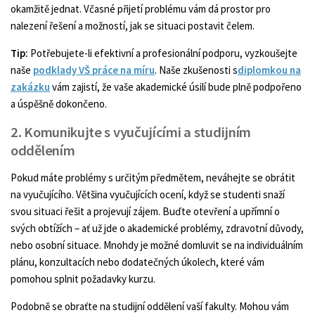
okamžitě jednat. Včasné přijetí problému vám dá prostor pro
nalezení řešení a možností, jak se situaci postavit čelem.
Tip:
Potřebujete-li efektivní a profesionální podporu, vyzkoušejte
naše
podklady VŠ práce na míru
. Naše zkušenosti s
diplomkou na
zakázku
vám zajistí, že vaše akademické úsilí bude plně podpořeno
a úspěšně dokončeno.
2. Komunikujte s vyučujícími a studijním
oddělením
Pokud máte problémy s určitým předmětem, neváhejte se obrátit
na vyučujícího. Většina vyučujících ocení, když se studenti snaží
svou situaci řešit a projevují zájem. Buďte otevření a upřímní o
svých obtížích – ať už jde o akademické problémy, zdravotní důvody,
nebo osobní situace. Mnohdy je možné domluvit se na individuálním
plánu, konzultacích nebo dodatečných úkolech, které vám
pomohou splnit požadavky kurzu.
Podobně se obraťte na studijní oddělení vaší fakulty. Mohou vám