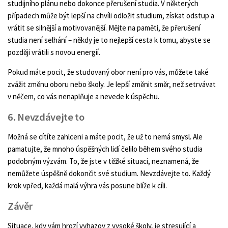
studijního plánu nebo dokonce přerušení studia. V některých
případech může být lepší na chvíli odložit studium, získat odstup a
vrátit se silnější a motivovanější. Mějte na paměti, že přerušení
studia není selhání – někdy je to nejlepší cesta k tomu, abyste se
později vrátili s novou energií.
Pokud máte pocit, že studovaný obor není pro vás, můžete také
zvážit změnu oboru nebo školy. Je lepší změnit směr, než setrvávat
v něčem, co vás nenaplňuje a nevede k úspěchu.
6. Nevzdávejte to
Možná se cítíte zahlceni a máte pocit, že už to nemá smysl. Ale
pamatujte, že mnoho úspěšných lidí čelilo během svého studia
podobným výzvám. To, že jste v těžké situaci, neznamená, že
nemůžete úspěšně dokončit své studium. Nevzdávejte to. Každý
krok vpřed, každá malá výhra vás posune blíže k cíli.
Závěr
Situace, kdy vám hrozí vyhazov z vysoké školy, je stresující a