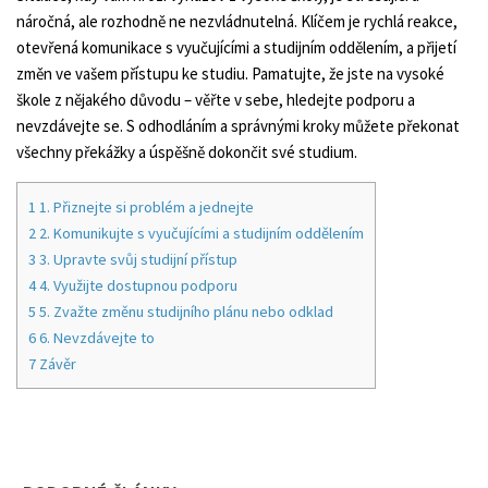
náročná, ale rozhodně ne nezvládnutelná. Klíčem je rychlá reakce,
otevřená komunikace s vyučujícími a studijním oddělením, a přijetí
změn ve vašem přístupu ke studiu. Pamatujte, že jste na vysoké
škole z nějakého důvodu – věřte v sebe, hledejte podporu a
nevzdávejte se. S odhodláním a správnými kroky můžete překonat
všechny překážky a úspěšně dokončit své studium.
1
1. Přiznejte si problém a jednejte
2
2. Komunikujte s vyučujícími a studijním oddělením
3
3. Upravte svůj studijní přístup
4
4. Využijte dostupnou podporu
5
5. Zvažte změnu studijního plánu nebo odklad
6
6. Nevzdávejte to
7
Závěr