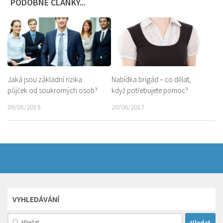
PODOBNÉ ČLÁNKY...
Jaká jsou základní rizika
Nabídka brigád – co dělat,
půjček od soukromých osob?
když potřebujete pomoc?
09/05/2019
20/06/2017
VYHLEDÁVÁNÍ
Vyhledávání