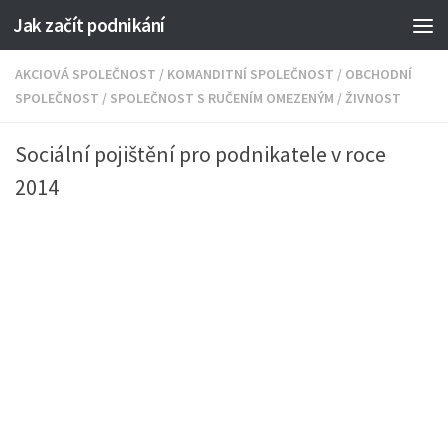
Jak začít podnikání
AKCIOVÁ SPOLEČNOST
/
KOMANDITNÍ SPOLEČNOST
/
OBCHODNÍ
SPOLEČNOST
/
SPOLEČNOST S RUČENÍM OMEZENÝM
/
ŽIVNOST
Sociální pojištění pro podnikatele v roce
2014