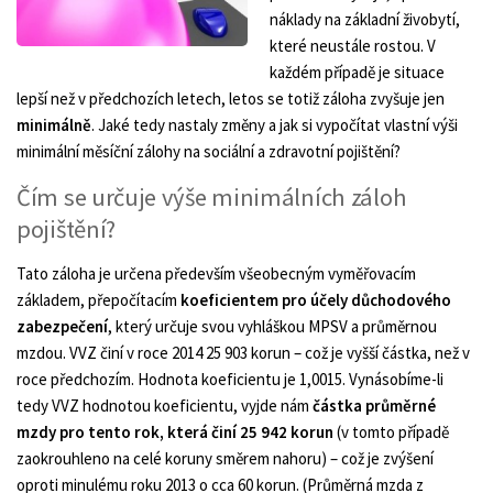
náklady na základní živobytí,
které neustále rostou. V
každém případě je situace
lepší než v předchozích letech, letos se totiž záloha zvyšuje jen
minimálně
. Jaké tedy nastaly změny a jak si vypočítat vlastní výši
minimální měsíční zálohy na sociální a zdravotní pojištění?
Čím se určuje výše minimálních záloh
pojištění?
Tato záloha je určena především všeobecným vyměřovacím
základem, přepočítacím
koeficientem pro účely důchodového
zabezpečení
, který určuje svou vyhláškou MPSV a průměrnou
mzdou. VVZ činí v roce 2014 25 903 korun – což je vyšší částka, než v
roce předchozím. Hodnota koeficientu je 1,0015. Vynásobíme-li
tedy VVZ hodnotou koeficientu, vyjde nám
částka průměrné
mzdy pro tento rok, která činí 25 942 korun
(v tomto případě
zaokrouhleno na celé koruny směrem nahoru) – což je zvýšení
oproti minulému roku 2013 o cca 60 korun. (Průměrná mzda z