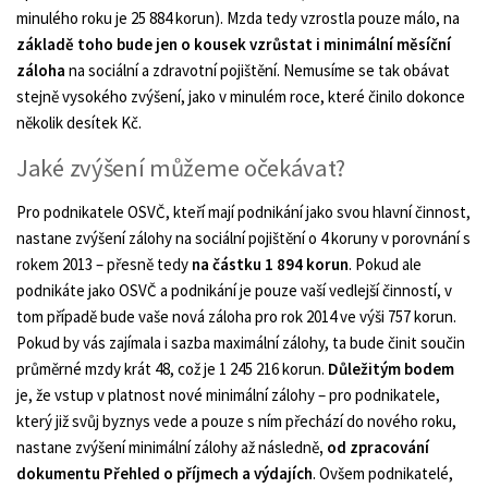
minulého roku je 25 884 korun). Mzda tedy vzrostla pouze málo, na
základě toho bude jen o kousek vzrůstat i minimální měsíční
záloha
na sociální a zdravotní pojištění. Nemusíme se tak obávat
stejně vysokého zvýšení, jako v minulém roce, které činilo dokonce
několik desítek Kč.
Jaké zvýšení můžeme očekávat?
Pro podnikatele OSVČ, kteří mají podnikání jako svou hlavní činnost,
nastane zvýšení zálohy na sociální pojištění o 4 koruny v porovnání s
rokem 2013 – přesně tedy
na částku 1 894 korun
. Pokud ale
podnikáte jako OSVČ a podnikání je pouze vaší vedlejší činností, v
tom případě bude vaše nová záloha pro rok 2014 ve výši 757 korun.
Pokud by vás zajímala i sazba maximální zálohy, ta bude činit součin
průměrné mzdy krát 48, což je 1 245 216 korun.
Důležitým bodem
je, že vstup v platnost nové minimální zálohy – pro podnikatele,
který již svůj byznys vede a pouze s ním přechází do nového roku,
nastane zvýšení minimální zálohy až následně
, od zpracování
dokumentu Přehled o příjmech a výdajích
. Ovšem podnikatelé,