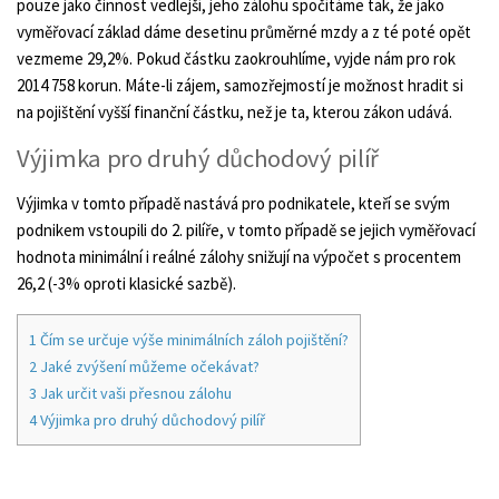
pouze jako činnost vedlejší, jeho zálohu spočítáme tak, že jako
vyměřovací základ dáme desetinu průměrné mzdy a z té poté opět
vezmeme 29,2%. Pokud částku zaokrouhlíme, vyjde nám pro rok
2014 758 korun. Máte-li zájem, samozřejmostí je možnost hradit si
na pojištění vyšší finanční částku, než je ta, kterou zákon udává.
Výjimka pro druhý důchodový pilíř
Výjimka v tomto případě nastává pro podnikatele, kteří se svým
podnikem vstoupili do 2. pilíře, v tomto případě se jejich vyměřovací
hodnota minimální i reálné zálohy snižují na výpočet s procentem
26,2 (-3% oproti klasické sazbě).
1
Čím se určuje výše minimálních záloh pojištění?
2
Jaké zvýšení můžeme očekávat?
3
Jak určit vaši přesnou zálohu
4
Výjimka pro druhý důchodový pilíř