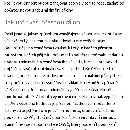
kteří svou činnost budou zahajovat teprve v tomto roce, zaplatí od
počátku novou sazbu minimální zálohy.
Jak určit vaši přesnou zálohu
Řekli jsme si, jakým způsobem vyměřujeme zálohu minimální. Ta se
vás ovšem týkat nemusí, pokud dosahujete vyšších příjmů.
Konkrétně jde o vyměřovací základ
, který je tvořen přesnou
polovinou vašich příjmů
– pokud tato položka nepřesahuje danou
hodnotu minimálního vyměřovacího základu, bere se pro odvod
pojištění právě tato minimální sazba – jednoduše řečeno je to
hranice, pod kterou se nedostanete ani s minimálními příjmy. Takto
tedy určíte svůj vlastní vyměřovací základ, který může v případě
větších firem přesahovat minimální vyměřovací základ klidně i
mnohonásobně
. Z tohoto vyměřovacího základu si pak vypočítejte
29,2% a výsledná hodnota je přesnou částkou vámi odvedené
zálohy za pojištění. Toto je ovšem hodnota, stanovující zálohu
pouze pro OSVČ, která má podnikání jako
svou hlavní činnost
.
Zaměříme-li se na podnikatele OSVČ, který bude mít podnikání