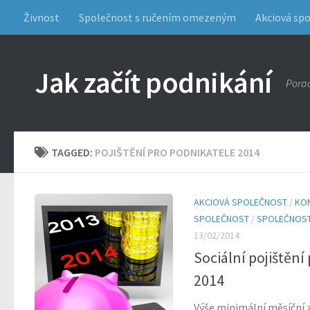
Živnost
Společnost s ručením omezeným
Akciová sp
Jak začít podnikání
Porad
TAGGED:
POJIŠTĚNÍ PRO PODNIKATELE 2014
AKCIOVÁ SPOLEČNOST
/
KO
SPOLEČNOST
/
SPOLEČNOST
13/02/2014
Sociální pojištění
2014
Výše minimální měsíční z