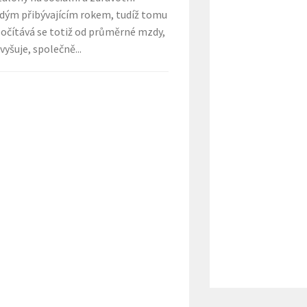
aždým přibývajícím rokem, tudíž tomu
dpočítává se totiž od průměrné mzdy,
yšuje, společně...