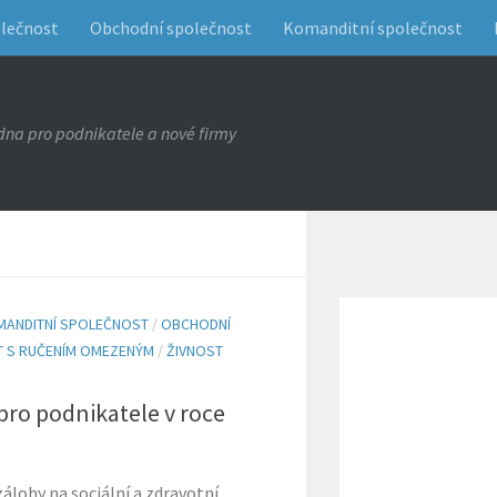
olečnost
Obchodní společnost
Komanditní společnost
na pro podnikatele a nové firmy
MANDITNÍ SPOLEČNOST
/
OBCHODNÍ
 S RUČENÍM OMEZENÝM
/
ŽIVNOST
 pro podnikatele v roce
álohy na sociální a zdravotní