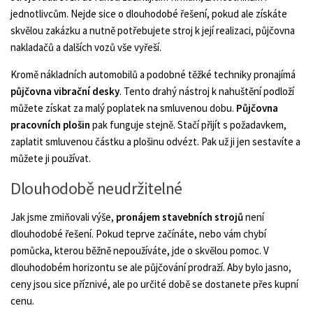
jednotlivcům. Nejde sice o dlouhodobé řešení, pokud ale získáte
skvělou zakázku a nutně potřebujete stroj k její realizaci, půjčovna
nakladačů a dalších vozů vše vyřeší.
Kromě nákladních automobilů a podobné těžké techniky pronajímá
půjčovna vibrační desky
. Tento drahý nástroj k nahuštění podloží
můžete získat za malý poplatek na smluvenou dobu.
Půjčovna
pracovních plošin
pak funguje stejně. Stačí přijít s požadavkem,
zaplatit smluvenou částku a plošinu odvézt. Pak už ji jen sestavíte a
můžete ji používat.
Dlouhodobě neudržitelné
Jak jsme zmiňovali výše,
pronájem stavebních strojů
není
dlouhodobé řešení. Pokud teprve začínáte, nebo vám chybí
pomůcka, kterou běžně nepoužíváte, jde o skvělou pomoc. V
dlouhodobém horizontu se ale půjčování prodraží. Aby bylo jasno,
ceny jsou sice příznivé, ale po určité době se dostanete přes kupní
cenu.