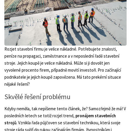
Rozjet stavební firmu je velice nákladné. Potřebujete znalosti,
peníze na propagaci, zaměstnance a v neposlední řadě stavební
stroje. Jejich koupě je velice nákladná. Může si ji dovolit jen
vyvolené procento firem, případně movití investoři. Pro začínající
podnikatele je jejich koupě zapovězena. Má tato prekérní situace
nějaké řešení?
Skvělé řešení problému
Kdyby neměla, tak nepíšeme tento článek, že? Samozřejmě že má! V
posledních letech se totiž rozjel trend,
pronájem stavebních
strojů
. Vznikla řada půjčoven se stavební technikou, která svoje
stroje ráda svěří do rukou začínajícím firmám, živnostníkům i