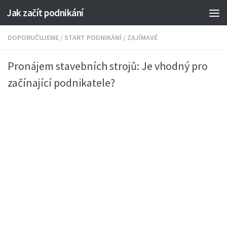
Jak začít podnikání
DOPORUČUJEME
/
START PODNIKÁNÍ
/
ZAJÍMAVÉ
Pronájem stavebních strojů: Je vhodný pro
začínající podnikatele?