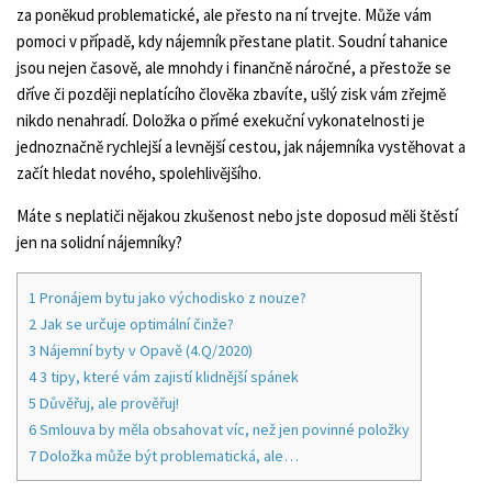
za poněkud problematické, ale přesto na ní trvejte. Může vám
pomoci v případě, kdy nájemník přestane platit. Soudní tahanice
jsou nejen časově, ale mnohdy i finančně náročné, a přestože se
dříve či později neplatícího člověka zbavíte, ušlý zisk vám zřejmě
nikdo nenahradí. Doložka o přímé exekuční vykonatelnosti je
jednoznačně rychlejší a levnější cestou, jak nájemníka vystěhovat a
začít hledat nového, spolehlivějšího.
Máte s neplatiči nějakou zkušenost nebo jste doposud měli štěstí
jen na solidní nájemníky?
1
Pronájem bytu jako východisko z nouze?
2
Jak se určuje optimální činže?
3
Nájemní byty v Opavě (4.Q/2020)
4
3 tipy, které vám zajistí klidnější spánek
5
Důvěřuj, ale prověřuj!
6
Smlouva by měla obsahovat víc, než jen povinné položky
7
Doložka může být problematická, ale…