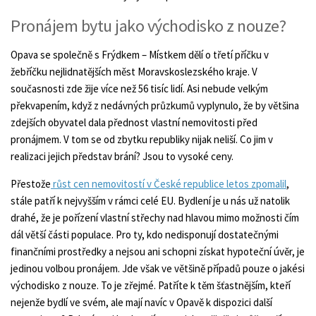
Pronájem bytu jako východisko z nouze?
Opava se společně s Frýdkem – Místkem dělí o třetí příčku v
žebříčku nejlidnatějších měst Moravskoslezského kraje. V
současnosti zde žije více než 56 tisíc lidí. Asi nebude velkým
překvapením, když z nedávných průzkumů vyplynulo, že by většina
zdejších obyvatel dala přednost vlastní nemovitosti před
pronájmem. V tom se od zbytku republiky nijak neliší. Co jim v
realizaci jejich představ brání? Jsou to vysoké ceny.
Přestože
růst cen nemovitostí v České republice letos zpomalil
,
stále patří k nejvyšším v rámci celé EU. Bydlení je u nás už natolik
drahé, že je pořízení vlastní střechy nad hlavou mimo možnosti čím
dál větší části populace. Pro ty, kdo nedisponují dostatečnými
finančními prostředky a nejsou ani schopni získat hypoteční úvěr, je
jedinou volbou pronájem. Jde však ve většině případů pouze o jakési
východisko z nouze. To je zřejmé. Patříte k těm šťastnějším, kteří
nejenže bydlí ve svém, ale mají navíc v Opavě k dispozici další