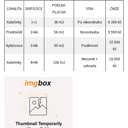
PODLAH.
LOKALITA
DISPOZICE
STAV
ČINŽE
PLOCHA
Kateřinky
1+1
36 m2
Po rekonstrukci
6 300 Kč
Předměstí
2+kk
56 m2
Novostavba
9 900 Kč
15 000
Kylešovice
3+kk
90 m2
Podkrovní
Kč
Mezonet +
18 000
Kateřinky
4+kk
106 m2
zahrada
Kč