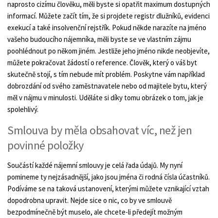
naprosto cizímu člověku, měli byste si opatřit maximum dostupných
informací. Můžete začít tím, že si projdete registr dlužníků, evidenci
exekucí a také insolvenční rejstřík. Pokud někde narazíte na jméno
vašeho budoucího nájemníka, měli byste se ve vlastním zájmu
poohlédnout po někom jiném. Jestliže jeho jméno nikde neobjevíte,
můžete pokračovat žádostí o reference. Člověk, který o váš byt
skutečně stojí, s tím nebude mít problém. Poskytne vám například
dobrozdání od svého zaměstnavatele nebo od majitele bytu, který
měl v nájmu v minulosti. Uděláte si díky tomu obrázek o tom, jak je
spolehlivý.
Smlouva by měla obsahovat víc, než jen
povinné položky
Součástí každé nájemní smlouvy je celá řada údajů. My nyní
pomineme ty nejzásadnější, jako jsou jména či rodná čísla účastníků.
Podíváme se na taková ustanovení, kterými můžete vznikající vztah
dopodrobna upravit. Nejde sice o nic, co by ve smlouvě
bezpodmínečně být muselo, ale chcete-li předejít možným