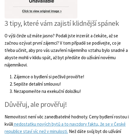
3 tipy, které vám zajistí klidnější spánek
O výši činže už máte jasno? Podali jste inzerát a čekáte, až se
začnou ozývat první zájemci? V tom případě se podívejte, co je
třeba učinit, aby pro vás uzavření nájemního vztahu bylo snadné a
abyste mohli v klidu spát, až byt předáte do užívání novému
nájemníkovi.
Zájemce o bydlení si pečlivě prověřte!
Sepište detailní smlouvu!
Nezapomeňte na exekuční doložku!
Důvěřuj, ale prověřuj!
Nemovitost není věc zanedbatelné hodnoty. Ceny bydlení rostou i
kvůli
nedostatku nových bytů a to navzdory faktu, že se v České
republice staví víc než v minulosti.
Než dáte svůj byt do užívání