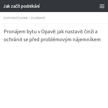
Jak začít podnikání
DOPORUČUJEME
/
ZAJÍMAVÉ
Pronájem bytu v Opavě: jak nastavit činži a
ochránit se před problémovým nájemníkem