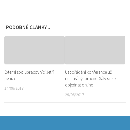
PODOBNÉ ČLÁNKY...
Externí spolupracovníci šetří
Uspořádání konference už
peníze
nemusí být pracné. Sály si lze
objednat online
14/06/2017
29/06/2017