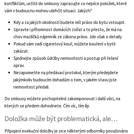
konfliktům, určitě do smlouvy zapracujte co nejvíce položek, které
vám v budoucnu mohou ulehčit situaci. Jakých?
Kdy a za jakých okolností budete mít právo do bytu vstoupit.
Upravte i přítomnost domácích zvířat a to přesto, že má na
chov mazlíčků nájemník ze zákona právo. Jde však o detaily.
Pokud vám vadí cigaretový kouř, můžete kouření v bytě
zakázat.
Sjednejte způsob údržby nemovitosti a postup při řešení
oprav.
Nezapomeňte na předávací protokol, kterým předejdete
jakýmkoliv budoucím dohadům o tom, v jakém stavu jste
nemovitost předali.
Do smlouvy můžete pochopitelně zakomponovat i další věci, na
kterých se předem dohodnete. Čím víc, tím líp.
Doložka může být problematická, ale…
Připojení exekuční doložky je sice některými odborníky považováno