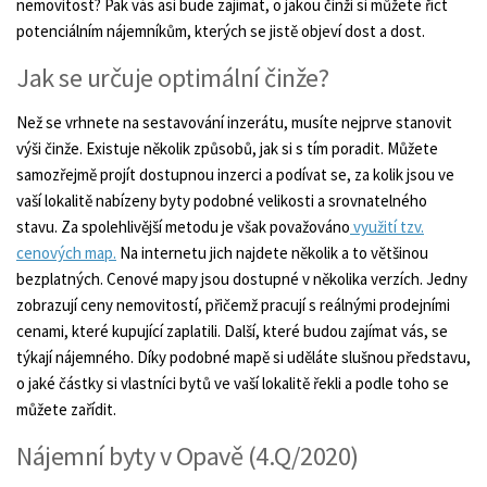
nemovitost? Pak vás asi bude zajímat, o jakou činži si můžete říct
potenciálním nájemníkům, kterých se jistě objeví dost a dost.
Jak se určuje optimální činže?
Než se vrhnete na sestavování inzerátu, musíte nejprve stanovit
výši činže. Existuje několik způsobů, jak si s tím poradit. Můžete
samozřejmě projít dostupnou inzerci a podívat se, za kolik jsou ve
vaší lokalitě nabízeny byty podobné velikosti a srovnatelného
stavu. Za spolehlivější metodu je však považováno
využití tzv.
cenových map.
Na internetu jich najdete několik a to většinou
bezplatných. Cenové mapy jsou dostupné v několika verzích. Jedny
zobrazují ceny nemovitostí, přičemž pracují s reálnými prodejními
cenami, které kupující zaplatili. Další, které budou zajímat vás, se
týkají nájemného. Díky podobné mapě si uděláte slušnou představu,
o jaké částky si vlastníci bytů ve vaší lokalitě řekli a podle toho se
můžete zařídit.
Nájemní byty v Opavě (4.Q/2020)