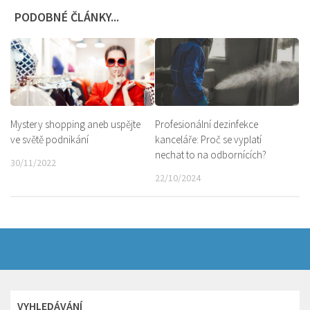
PODOBNÉ ČLÁNKY...
Mystery shopping aneb uspějte
Profesionální dezinfekce
ve světě podnikání
kanceláře: Proč se vyplatí
nechat to na odbornících?
30/11/2022
22/10/2024
VYHLEDÁVÁNÍ