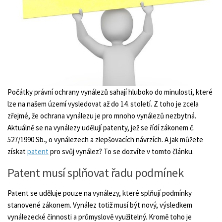
Počátky právní ochrany vynálezů sahají hluboko do minulosti, které
lze na našem území vysledovat až do 14. století. Z toho je zcela
zřejmé, že ochrana vynálezu je pro mnoho vynálezů nezbytná.
Aktuálně se na vynálezy udělují patenty, jež se řídí zákonem č.
527/1990 Sb., o vynálezech a zlepšovacích návrzích. A jak můžete
získat
patent
pro svůj vynález? To se dozvíte v tomto článku.
Patent musí splňovat řadu podmínek
Patent se uděluje pouze na vynálezy, které splňují podmínky
stanovené zákonem. Vynález totiž musí být nový, výsledkem
vynálezecké činnosti a průmyslově využitelný. Kromě toho je