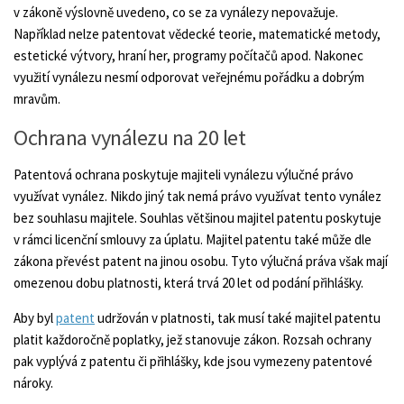
v zákoně výslovně uvedeno, co se za vynálezy nepovažuje.
Například nelze patentovat vědecké teorie, matematické metody,
estetické výtvory, hraní her, programy počítačů apod. Nakonec
využití vynálezu nesmí odporovat veřejnému pořádku a dobrým
mravům.
Ochrana vynálezu na 20 let
Patentová ochrana poskytuje majiteli vynálezu výlučné právo
využívat vynález. Nikdo jiný tak nemá právo využívat tento vynález
bez souhlasu majitele. Souhlas většinou majitel patentu poskytuje
v rámci licenční smlouvy za úplatu. Majitel patentu také může dle
zákona převést patent na jinou osobu. Tyto výlučná práva však mají
omezenou dobu platnosti, která trvá 20 let od podání přihlášky.
Aby byl
patent
udržován v platnosti, tak musí také majitel patentu
platit každoročně poplatky, jež stanovuje zákon. Rozsah ochrany
pak vyplývá z patentu či přihlášky, kde jsou vymezeny patentové
nároky.