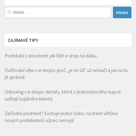
Vyhledávání
ZAJÍMAVÉ TIPY
Podnikání z dovolené: jak řídit e-shop na dálku
Ověřování věku v e-shopu: proč „je mi 18“ už nestačí a jak na to
jít správně
Unboxing v e-shopu: detaily, které z jednorázového kupce
udělají loajálního klienta
Začínáte podnikat? Existuje jedno riziko, na které většina
nových podnikatelů vůbec nemyslí