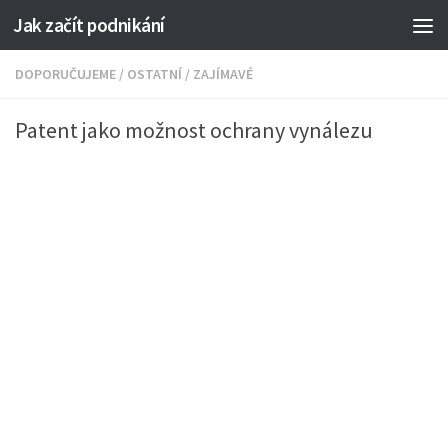
Jak začít podnikání
DOPORUČUJEME
/
OSTATNÍ
/
ZAJÍMAVÉ
Patent jako možnost ochrany vynálezu