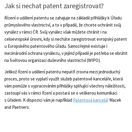
Jak si nechat patent zaregistrovat?
Řízení o udělení patentu se zahajuje na základě přihlášky k Úřadu
průmyslového vlastnictví, a to v případě, že chcete ochránit svůj
vynález v rámci ČR. Svůj vynález však můžete chránit i na
celoevropské úrovni, kdy si necháte zaregistrovat evropský patent
u Evropského patentového úřadu. Samozřejmě existuje i
mezinárodní ochrana vynálezu, v jejímž případě je potřeba se obrátit
na Světovou organizaci duševního vlastnictví (WIPO).
Jelikož řízení o udělení patentu nepatří zrovna mezi jednoduchý
proces, proto se vyplatí využít služeb patentové kanceláře, která
vám pomůže s vypracováním přihlášky splňující všechny náležitosti,
zastoupí vás v rámci řízení a postará se o veškerou komunikaci
s úřadem. K dispozici vám je například
Patentová kancelář
Macek
and Paetners.