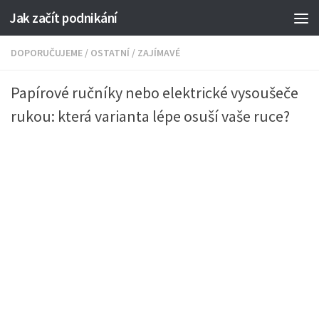
Jak začít podnikání
DOPORUČUJEME
/
OSTATNÍ
/
ZAJÍMAVÉ
Papírové ručníky nebo elektrické vysoušeče
rukou: která varianta lépe osuší vaše ruce?