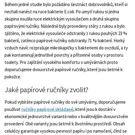
Během jedné studie bylo požádáno šestnáct dobrovolníků, kteří si
nechali nanést na ruce bakterie E.coli. Po umytí rukou si jedna
skupina osušila ruce elektrickým vysoušečem a druhá skupina
papírovými ručníky. Následně byly provedeny stěry z rukou a bylo
zjištěno, že elektrické vysoušeče odstranily z rukou pouhých 23 %
bakterií, zatímco papírové ručníky odstranily 71 % bakterií. Horký
vzduch navíc rozprašuje mikrokapičky s bakteriemi do ovzduší, a ty
pak kontaminují jednotlivé povrchy a přítomné osoby v prostoru
toalety. Pro zajištění vysokého komfortu v umývárnách proto
doporučujeme dvouvrstvé papírové ručníky, které jsou šetrné k
pokožce.
Jaké papírové ručníky zvolit?
Pokud vybíráte papírové ručníky do své umývárny, doporučujeme
používat
ručníky papírové skládané
,
které jsou k dostání v
ekonomické jednovrstvé variantě nebo v kvalitnějším dvouvrstvém
provedení. Obě varianty jsou šetrné k životnímu prostředí. Obsah
celulózy garantuje vysokou pevnost papíru i po namočení, čímž se