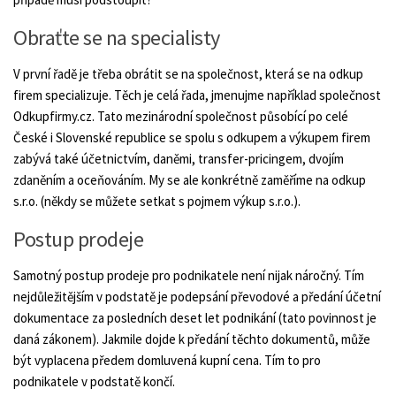
Obraťte se na specialisty
V první řadě je třeba obrátit se na společnost, která se na odkup
firem specializuje. Těch je celá řada, jmenujme například společnost
Odkupfirmy.cz. Tato mezinárodní společnost působící po celé
České i Slovenské republice se spolu s odkupem a výkupem firem
zabývá také účetnictvím, daněmi, transfer-pricingem, dvojím
zdaněním a oceňováním. My se ale konkrétně zaměříme na odkup
s.r.o. (někdy se můžete setkat s pojmem výkup s.r.o.).
Postup prodeje
Samotný postup prodeje pro podnikatele není nijak náročný. Tím
nejdůležitějším v podstatě je podepsání převodové a předání účetní
dokumentace za posledních deset let podnikání (tato povinnost je
daná zákonem). Jakmile dojde k předání těchto dokumentů, může
být vyplacena předem domluvená kupní cena. Tím to pro
podnikatele v podstatě končí.