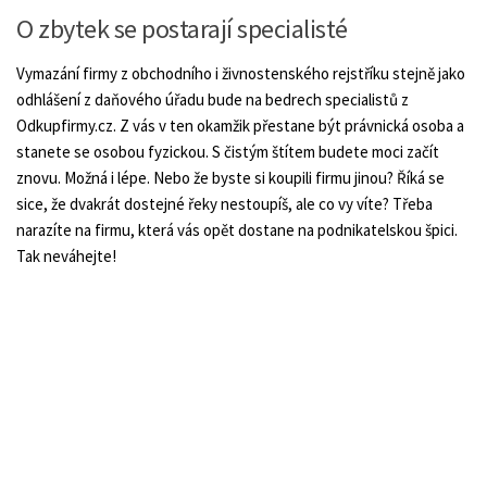
O zbytek se postarají specialisté
Vymazání firmy z obchodního i živnostenského rejstříku stejně jako
odhlášení z daňového úřadu bude na bedrech specialistů z
Odkupfirmy.cz. Z vás v ten okamžik přestane být právnická osoba a
stanete se osobou fyzickou. S čistým štítem budete moci začít
znovu. Možná i lépe. Nebo že byste si koupili firmu jinou? Říká se
sice, že dvakrát dostejné řeky nestoupíš, ale co vy víte? Třeba
narazíte na firmu, která vás opět dostane na podnikatelskou špici.
Tak neváhejte!