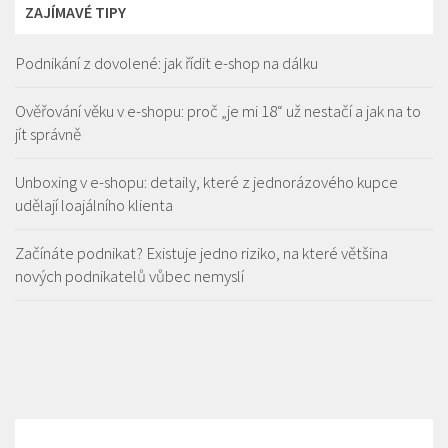
ZAJÍMAVÉ TIPY
Podnikání z dovolené: jak řídit e-shop na dálku
Ověřování věku v e-shopu: proč „je mi 18“ už nestačí a jak na to
jít správně
Unboxing v e-shopu: detaily, které z jednorázového kupce
udělají loajálního klienta
Začínáte podnikat? Existuje jedno riziko, na které většina
nových podnikatelů vůbec nemyslí