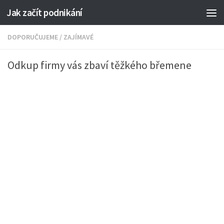
Jak začít podnikání
DOPORUČUJEME
/
ZAJÍMAVÉ
Odkup firmy vás zbaví těžkého břemene