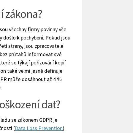
ní zákona?
sou všechny firmy povinny vše
dy došlo k pochybení. Pokud jsou
etí strany, jsou zpracovatelé
 bez průtahů informovat své
eré se týkají pořizování kopií
on také velmi jasně definuje
GDPR může dosáhnout až 4 %
€.
poškození dat?
ouladu se zákonem GDPR je
nosti (
Data Loss Prevention
).