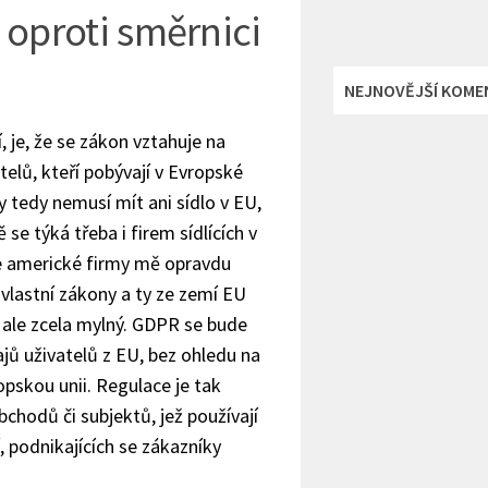
oproti směrnici
NEJNOVĚJŠÍ KOME
, je, že se zákon vztahuje na
telů, kteří pobývají v Evropské
y tedy nemusí mít ani sídlo v EU,
se týká třeba i firem sídlících v
le americké firmy mě opravdu
 vlastní zákony a ty ze zemí EU
 ale zcela mylný. GDPR se bude
jů uživatelů z EU, bez ohledu na
opskou unii. Regulace je tak
bchodů či subjektů, jež používají
 podnikajících se zákazníky