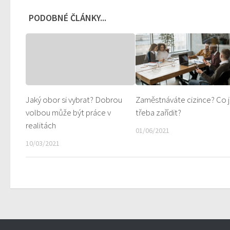
PODOBNÉ ČLÁNKY...
Jaký obor si vybrat? Dobrou
Zaměstnáváte cizince? Co 
volbou může být práce v
třeba zařídit?
realitách
01/06/2021
10/03/2021