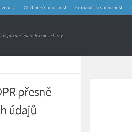
olečnost
Obchodní společnost
Komanditní společnost
na pro podnikatele a nové firmy
DPR přesně
h údajů