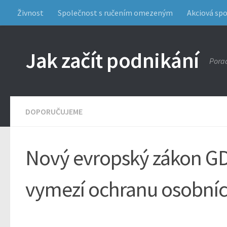
Živnost
Společnost s ručením omezeným
Akciová sp
Jak začít podnikání
Porad
DOPORUČUJEME
Nový evropský zákon G
vymezí ochranu osobníc