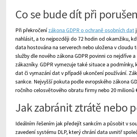
Co se bude dít při poruše
Při překročení
zákona GDPR o ochraně osobních dat
j
nahlásit, a to nejpozději do 72 hodin od okamžiku, k
data hostována na serverech nebo uložena v cloudu tř
služby dle nového zákona GDPR povinni co nejdříve a
zákazníky. GDPR vymezuje také situace a podmínky, kt
dat či vymazání dat v případě ukončení používání. Zák
sankce. Nejvyšší pokuta podle evropského zákona 
ročního celosvětového obratu firmy nebo 20 milionů 
Jak zabránit ztrátě nebo 
Ideálním řešením jak předejít sankcím a působit v s
zavedení systému DLP, který chrání data uvnitř společ