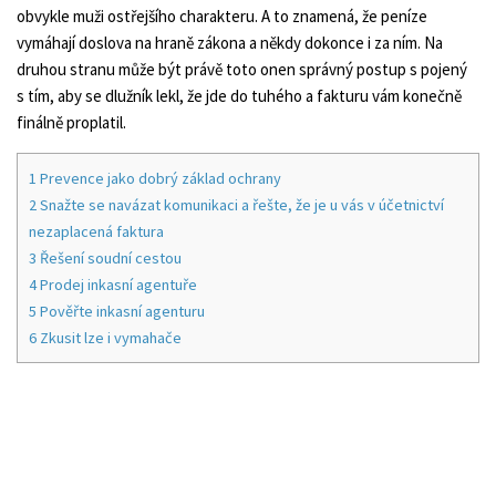
obvykle muži ostřejšího charakteru. A to znamená, že peníze
vymáhají doslova na hraně zákona a někdy dokonce i za ním. Na
druhou stranu může být právě toto onen správný postup s pojený
s tím, aby se dlužník lekl, že jde do tuhého a fakturu vám konečně
finálně proplatil.
1
Prevence jako dobrý základ ochrany
2
Snažte se navázat komunikaci a řešte, že je u vás v účetnictví
nezaplacená faktura
3
Řešení soudní cestou
4
Prodej inkasní agentuře
5
Pověřte inkasní agenturu
6
Zkusit lze i vymahače