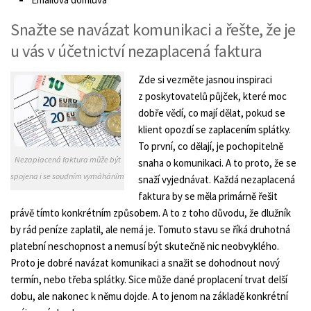
Snažte se navázat komunikaci a řešte, že je
u vás v účetnictví nezaplacená faktura
Zde si vezměte jasnou inspiraci
z poskytovatelů půjček, které moc
dobře vědí, co mají dělat, pokud se
klient opozdí se zaplacením splátky.
To první, co dělají, je pochopitelně
Nezaplacená faktura může být
snaha o komunikaci. A to proto, že se
spojena i se soudním vymáháním
snaží vyjednávat. Každá nezaplacená
faktura by se měla primárně řešit
právě tímto konkrétním způsobem. A to z toho důvodu, že dlužník
by rád peníze zaplatil, ale nemá je. Tomuto stavu se říká druhotná
platební neschopnost a nemusí být skutečně nic neobvyklého.
Proto je dobré navázat komunikaci a snažit se dohodnout nový
termín, nebo třeba splátky. Sice může dané proplacení trvat delší
dobu, ale nakonec k němu dojde. A to jenom na základě konkrétní