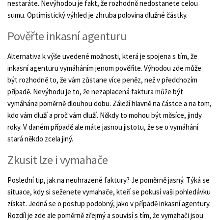
nestaráte. Nevýhodou je fakt, že rozhodně nedostanete celou
sumu. Optimistický výhled je zhruba polovina dlužné částky.
Pověřte inkasní agenturu
Alternativa k výše uvedené možnosti, která je spojena s tím, že
inkasní agenturu vymáháním jenom pověříte. Výhodou zde může
být rozhodně to, že vám zůstane více peněz, než v předchozím
případě. Nevýhodu je to, že nezaplacená faktura může být
vymáhána poměrně dlouhou dobu. Záleží hlavně na částce a na tom,
kdo vám dluží a proč vám dluží. Někdy to mohou být měsíce, jindy
roky. V daném případě ale máte jasnou jistotu, že se o vymáhání
stará někdo zcela jiný.
Zkusit lze i vymahače
Poslední tip, jak na neuhrazené faktury? Je poměrně jasný. Týká se
situace, kdy si seženete vymahače, kteří se pokusí vaši pohledávku
získat. Jedná se o postup podobný, jako v případě inkasní agentury.
Rozdíl je zde ale poměrně zřejmý a souvisí s tím, že vymahači jsou