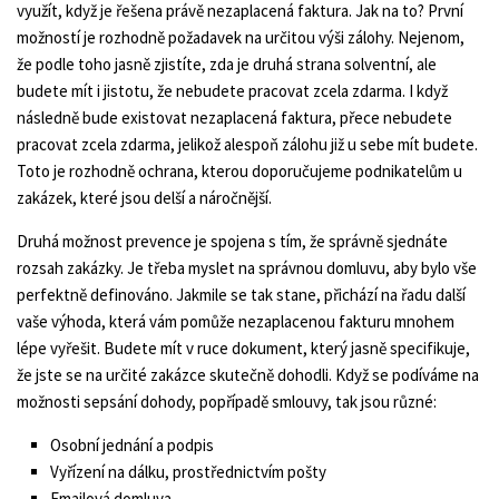
využít, když je řešena právě nezaplacená faktura. Jak na to? První
možností je rozhodně požadavek na určitou výši zálohy. Nejenom,
že podle toho jasně zjistíte, zda je druhá strana solventní, ale
budete mít i jistotu, že nebudete pracovat zcela zdarma. I když
následně bude existovat nezaplacená faktura, přece nebudete
pracovat zcela zdarma, jelikož alespoň zálohu již u sebe mít budete.
Toto je rozhodně ochrana, kterou doporučujeme podnikatelům u
zakázek, které jsou delší a náročnější.
Druhá možnost prevence je spojena s tím, že správně sjednáte
rozsah zakázky. Je třeba myslet na správnou domluvu, aby bylo vše
perfektně definováno. Jakmile se tak stane, přichází na řadu další
vaše výhoda, která vám pomůže nezaplacenou fakturu mnohem
lépe vyřešit. Budete mít v ruce dokument, který jasně specifikuje,
že jste se na určité zakázce skutečně dohodli. Když se podíváme na
možnosti sepsání dohody, popřípadě smlouvy, tak jsou různé:
Osobní jednání a podpis
Vyřízení na dálku, prostřednictvím pošty
Emailová domluva