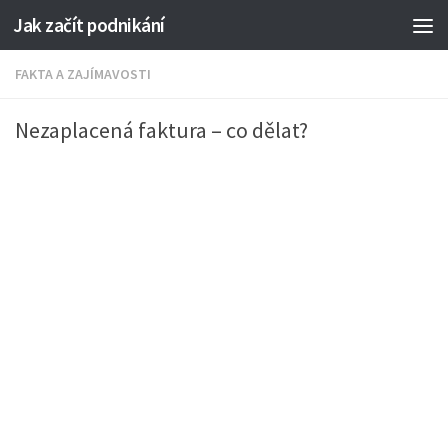
Jak začít podnikání
FAKTA A ZAJÍMAVOSTI
Nezaplacená faktura – co dělat?