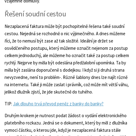
vzájemné domluvy.
Řešení soudní cestou
Nezaplacená faktura může být pochopitelně řešena také soudní
cestou. Nejedná se rozhodně o nic výjimečného. A dnes můžeme
říci, že to nemusí být zase až tak složité. Ideální je držet se
osvědčeného postupu, který můžeme označit nejenom za postup
celkem jednoduchý, ale můžeme ho označit také za postup celkem
rychlý. Nejprve by měla být odeslána předžalobní upomínka. Ta by
měla být zaslána doporučeně s dodejkou. I když si ji druhá strana
nevyzvedne, není to problém-. Různé šablony dnes lze najít různě
na internetu. Také ji může zaslat i právník, což může mít větší váhu,
jelikož dlužník zjistí, že jde skutečně do tuhého.
TIP:
Jak dlouho trvá převod peněz z banky do banky?
Druhým krokem je nutnost podat žádost o vydání elektronického
platebního rozkazu. Jedná se o dokument, který by měl z dlužníka
vymoci částku, o kterou jde, když je nezaplacená faktura stále