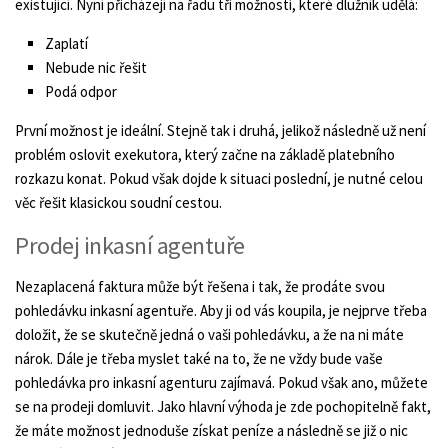
existující. Nyní přicházejí na řadu tři možnosti, které dlužník udělá:
Zaplatí
Nebude nic řešit
Podá odpor
První možnost je ideální. Stejně tak i druhá, jelikož následně už není
problém oslovit exekutora, který začne na základě platebního
rozkazu konat. Pokud však dojde k situaci poslední, je nutné celou
věc řešit klasickou soudní cestou.
Prodej inkasní agentuře
Nezaplacená faktura může být řešena i tak, že prodáte svou
pohledávku inkasní agentuře. Aby ji od vás koupila, je nejprve třeba
doložit, že se skutečně jedná o vaši pohledávku, a že na ni máte
nárok. Dále je třeba myslet také na to, že ne vždy bude vaše
pohledávka pro inkasní agenturu zajímavá. Pokud však ano, můžete
se na prodeji domluvit. Jako hlavní výhoda je zde pochopitelně fakt,
že máte možnost jednoduše získat peníze a následně se již o nic