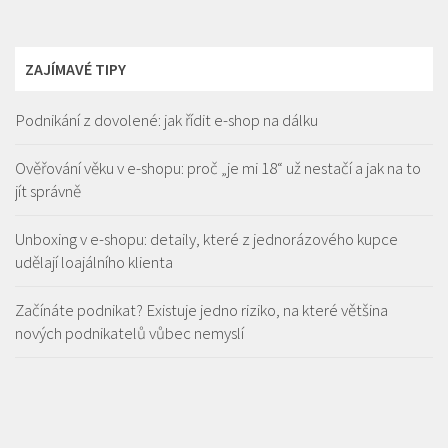
ZAJÍMAVÉ TIPY
Podnikání z dovolené: jak řídit e-shop na dálku
Ověřování věku v e-shopu: proč „je mi 18“ už nestačí a jak na to
jít správně
Unboxing v e-shopu: detaily, které z jednorázového kupce
udělají loajálního klienta
Začínáte podnikat? Existuje jedno riziko, na které většina
nových podnikatelů vůbec nemyslí