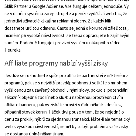
Sklik Partner a Google AdSense. Vše funguje celkem jednoduše. Vy
se v daném systému zaregistrujete a peníze vydělává web tak, že
jednotliví uživatelé klikají na reklamní plochy. Za každý klik
dostanete určitou odměnu. Často se jedná o korunové záležitosti,
nicméně při vysoké návštěvnosti se třeba dopracujete k zajímavým
sumám. Podobně funguje i provizní systém u nákupního rádce
Heureka.
Affiliate programy nabízí vyšší zisky
Jestliže se rozhodnete spíše pro affiliate partnerství v některém z
programů, pak se s největší pravděpodobností setkáte s mnohem
vyšší cenou za uzavřený obchod. Jinými slovy, pokud si potenciální
zákazník objedná zboží nebo službu nabízenou prostřednictvím
affiliate banneru, pak vy získáte provizi v řádu několika desítek,
případně stovek korun. Háček tkví pouze v tom, že se nejedná o
cenu za proklik, nýbrž za sjednanou transakci. Máte-li ale tematický
web s vysokou návštěvností, neměl by to být problém a vaše zisky
se dostanou úplně někam jinam.