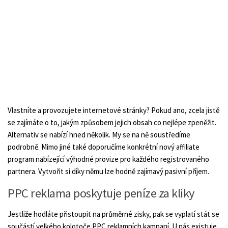
Vlastníte a provozujete internetové stránky? Pokud ano, zcela jistě
se zajímáte o to, jakým způsobem jejich obsah co nejlépe zpeněžit.
Alternativ se nabízí hned několik. My se na ně soustředíme
podrobně. Mimo jiné také doporučíme konkrétní nový affiliate
program nabízející výhodné provize pro každého registrovaného
partnera. Vytvořit si díky němu lze hodně zajímavý pasivní příjem.
PPC reklama poskytuje peníze za kliky
Jestliže hodláte přistoupit na průměrné zisky, pak se vyplatí stát se
součástí velkého kolotoče PPC reklamních kampaní. U nás existuje