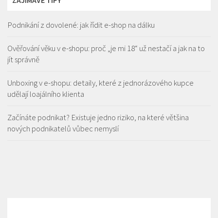
ZAJÍMAVÉ TIPY
Podnikání z dovolené: jak řídit e-shop na dálku
Ověřování věku v e-shopu: proč „je mi 18“ už nestačí a jak na to
jít správně
Unboxing v e-shopu: detaily, které z jednorázového kupce
udělají loajálního klienta
Začínáte podnikat? Existuje jedno riziko, na které většina
nových podnikatelů vůbec nemyslí