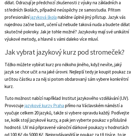
dělat. Odrazují je předchozí zkušenosti z výuky na základních a
středních školách, případně neúspěchy ze samostudia. Přitom
profesionální
jazyková škola
nabídne úplně jiný přístup. Jazyk vás
najednou začne bavit, učení už nebude taková nuda a budete dělat
skutečné pokroky. Jak je tohle možné? Jazykovky mají své unikátní
výukové metody, a hlavně s vámi daleko více mluví.
Jak vybrat jazykový kurz pod stromeček?
Těžko můžete vybírat kurz pro někoho jiného, když nevíte, jaký
jazyk se chce učit a na jaké úrovni. Nejlepší tedy je koupit poukaz za
určitou částku a za něj si potom obdarovaný sám vybere konkrétní
kurz.
Tuto možnost nabízí například Institut jazykového vzdělávání (IJV).
Provozuje
jazykové kurzy Praha
přímo na Václavském náměstí a
vyučuje celkem 20 jazyků, takže si vybere opravdu každý. Podívejte
se, kolik stojí jazykové kurzy, a pak jen vyberte poukaz v příslušné
hodnotě. IJV má připravené vánoční dárkové poukazy v hodnotách
od 100 Kč do 5000 Kč. Nejprodávanější je poukaz za tři tisíce, to je