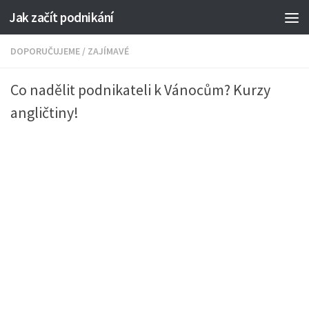
Jak začít podnikání
DOPORUČUJEME
/
ZAJÍMAVÉ
Co nadělit podnikateli k Vánocům? Kurzy
angličtiny!