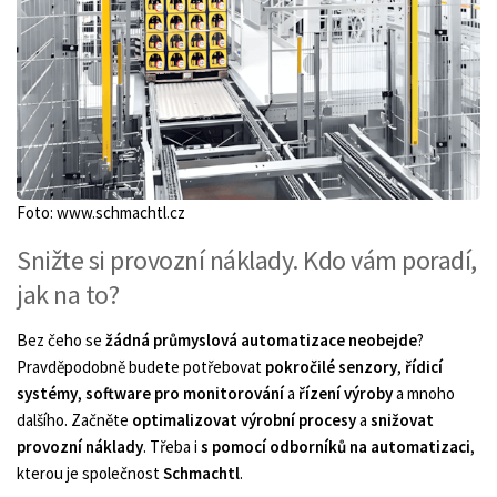
Foto: www.schmachtl.cz
Snižte si provozní náklady. Kdo vám poradí,
jak na to?
Bez čeho se
žádná průmyslová automatizace
neobejde
?
Pravděpodobně budete potřebovat
pokročilé senzory
,
řídicí
systémy
,
software pro monitorování
a
řízení výroby
a mnoho
dalšího. Začněte
optimalizovat výrobní procesy
a
snižovat
provozní náklady
. Třeba i
s pomocí odborníků na automatizaci
,
kterou je společnost
Schmachtl
.