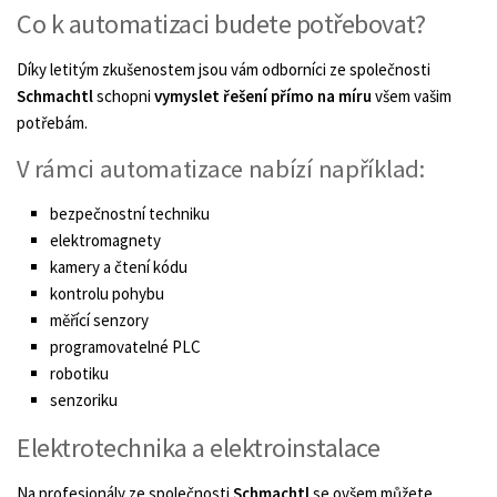
Co k automatizaci budete potřebovat?
Díky letitým zkušenostem jsou vám odborníci ze společnosti
Schmachtl
schopni
vymyslet řešení přímo na míru
všem vašim
potřebám.
V rámci automatizace nabízí například:
bezpečnostní techniku
elektromagnety
kamery a čtení kódu
kontrolu pohybu
měřící senzory
programovatelné PLC
robotiku
senzoriku
Elektrotechnika a elektroinstalace
Na profesionály ze společnosti
Schmachtl
se ovšem můžete