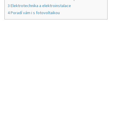
3
Elektrotechnika a elektroinstalace
4
Poradí vám i s fotovoltaikou