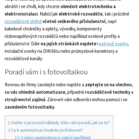
obrátit i ve chvíli, kdy chcete
obměnit elektrotechniku a
elektroinstalaci
. Nabízí jak
elektrické rozvaděče
, tak i prázdné
rozvaděčové skříně
včetně veškerého příslušenství
, např.
kabelové chráničky a oplety, vývodky, komponenty
nízkonapěťových rozváděčů nebo například ocelové profily a
příslušenství. Dále
na jejích stránkách najdete
i
patrové svorky
,
instalační svorky na DIN lištu nebo průmyslové konektory a
rozváděčové kanály.
Poradí vám i s fotovoltaikou
Rovnou do firmy zavolejte nebo napište a
zeptejte se na všechno,
co vás ohledně automatizace
, případně
rozváděčové techniky
a
strojírenství zajímá
. Zároveň vám odborníci mohou pomoci i se
zavedením fotovoltaiky
.
1
Snižte si provozní náklady. Kdo vám poradí, jak na to?
2
Co k automatizaci budete potřebovat?
2.1
V rámci automatizace nabízí například: