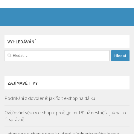
VYHLEDÁVÁNÍ
Vyhledávání
ZAJÍMAVÉ TIPY
Podnikání z dovolené: jak řídit e-shop na dálku
Ověřování věku v e-shopu: proč „je mi 18“ už nestačí a jak na to
jít správně
Unboxing v e-shopu: detaily, které z jednorázového kupce