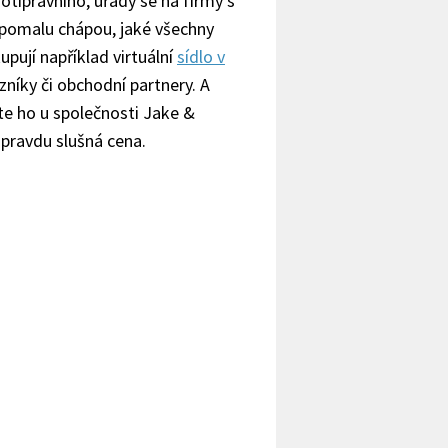
otiprávního, úřady se na firmy s
i pomalu chápou, jaké všechny
upují například virtuální
sídlo v
zníky či obchodní partnery. A
ete ho u společnosti Jake &
opravdu slušná cena.