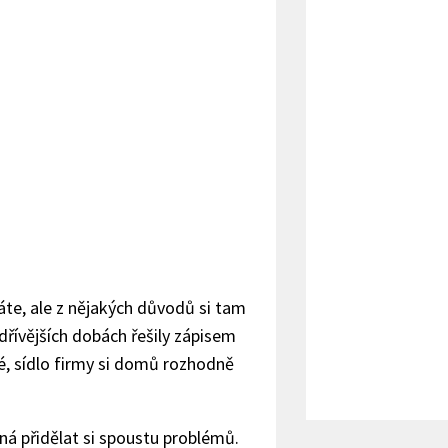
te, ale z nějakých důvodů si tam
dřívějších dobách řešily zápisem
é, sídlo firmy si domů rozhodně
á přidělat si spoustu problémů.