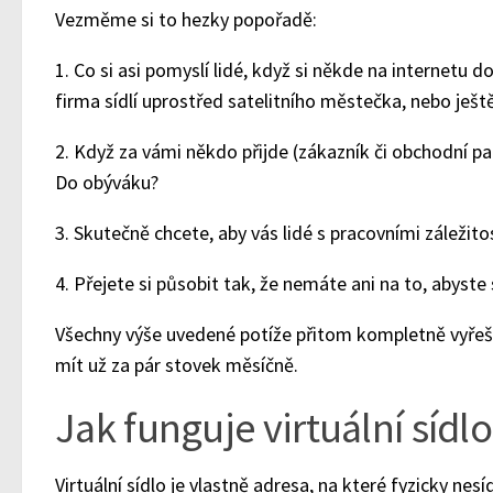
Vezměme si to hezky popořadě:
1. Co si asi pomyslí lidé, když si někde na internetu doh
firma sídlí uprostřed satelitního městečka, nebo ještě
2. Když za vámi někdo přijde (zákazník či obchodní 
Do obýváku?
3. Skutečně chcete, aby vás lidé s pracovními záležit
4. Přejete si působit tak, že nemáte ani na to, abyste s
Všechny výše uvedené potíže přitom kompletně vyře
mít už za pár stovek měsíčně.
Jak funguje virtuální sídl
Virtuální sídlo je vlastně adresa, na které fyzicky nesíd