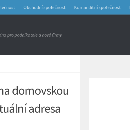
olečnost
Obchodní společnost
Komanditní společnost
na pro podnikatele a nové firmy
y na domovskou
tuální adresa