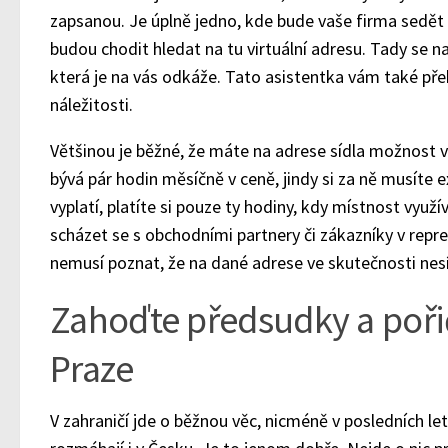
zapsanou. Je úplně jedno, kde bude vaše firma sedět 
budou chodit hledat na tu virtuální adresu. Tady se na
která je na vás odkáže. Tato asistentka vám také pře
náležitosti.
Většinou je běžné, že máte na adrese sídla možnost v
bývá pár hodin měsíčně v ceně, jindy si za ně musíte exp
vyplatí, platíte si pouze ty hodiny, kdy místnost využ
scházet se s obchodními partnery či zákazníky v repre
nemusí poznat, že na dané adrese ve skutečnosti nesí
Zahoďte předsudky a pořiď
Praze
V zahraničí jde o běžnou věc, nicméně v posledních let