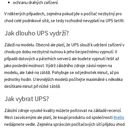
ochranu drahých zařízení.
V některých případech, zejména pokud jde o počítač nezbytný pro
chod celé podnikové sítě, se tedy rozhodně nevyplatí na UPS šetřit.
Jak dlouho UPS vydrží?
Záleží na modelu. Obecně ale platí, že UPS slouží k udržení zařízení v
chodu po dobu nezbytně nutnou k jeho bezpečnému vypnutí. V
případě datových a páteřních serverů ale budete vypnutí řešit až
jako poslední možnost. Výdrž záložního zdroje závisí nejen na
modelu, ale také na zátěži. Pohybuje se od jednotek minut, až po
jednotky hodin. U levnějších modelů počítejte maximálně s několika
desítkami minut při nízké zátěži.
Jak vybrat UPS?
Záložní zdroje vysoké kvality můžete pořizovat na základě recenzí.
Mezi zasvěcenými ale platí, že koupí produktu od společnosti
Riello
nešlápnete vedle. Zejména správcům počítačových sítí přijdou vhod