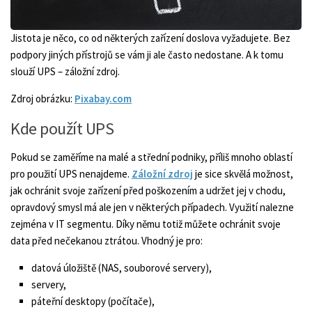
Jistota je něco, co od některých zařízení doslova vyžadujete. Bez
podpory jiných přístrojů se vám ji ale často nedostane. A k tomu
slouží UPS – záložní zdroj.
Zdroj obrázku:
Pixabay.com
Kde použít UPS
Pokud se zaměříme na malé a střední podniky, příliš mnoho oblastí
pro použití UPS nenajdeme.
Záložní zdroj
je sice skvělá možnost,
jak ochránit svoje zařízení před poškozením a udržet jej v chodu,
opravdový smysl má ale jen v některých případech. Využití nalezne
zejména v IT segmentu. Díky němu totiž můžete ochránit svoje
data před nečekanou ztrátou. Vhodný je pro:
datová úložiště (NAS, souborové servery),
servery,
páteřní desktopy (počítače),