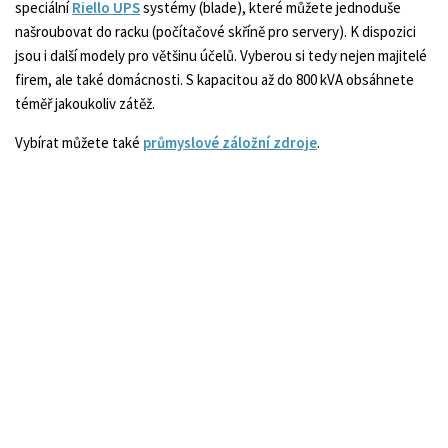
speciální
Riello UPS
systémy (blade), které můžete jednoduše
našroubovat do racku (počítačové skříně pro servery). K dispozici
jsou i další modely pro většinu účelů. Vyberou si tedy nejen majitelé
firem, ale také domácnosti. S kapacitou až do 800 kVA obsáhnete
téměř jakoukoliv zátěž.
Vybírat můžete také
průmyslové záložní zdroje
.