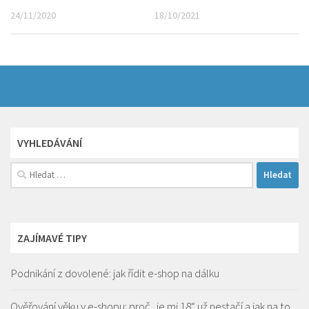
24/11/2020
18/10/2021
VYHLEDÁVÁNÍ
Vyhledávání
ZAJÍMAVÉ TIPY
Podnikání z dovolené: jak řídit e-shop na dálku
Ověřování věku v e-shopu: proč „je mi 18“ už nestačí a jak na to