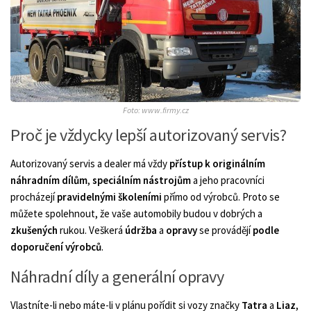
Foto: www.firmy.cz
Proč je vždycky lepší autorizovaný servis?
Autorizovaný servis a dealer má vždy
přístup k originálním
náhradním dílům
,
speciálním
nástrojům
a jeho pracovníci
procházejí
pravidelnými
školeními
přímo od výrobců. Proto se
můžete spolehnout, že vaše automobily budou v dobrých a
zkušených
rukou. Veškerá
údržba
a
opravy
se provádějí
podle
doporučení výrobců
.
Náhradní díly a generální opravy
Vlastníte-li nebo máte-li v plánu pořídit si vozy značky
Tatra
a
Liaz
,