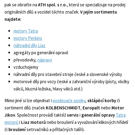
pak se obraťte na
ATH
spol. s r.o.
, která se specializuje na prodej
originálních dílů a vozidel těchto značek.
V jejím sortimentu
najdete:
motory Tatra
motory Perkins
náhradní díly Liaz
agregáty po generální opravě
převodovky,
nápravy
vzduchojemy
náhradní díly pro stavební stroje české a slovenské výroby
motorové díly pro vozy české a zahraniční výroby (písty, vložky
válců, kluzná ložiska, hlavy válců atd.)
Mimo jiné si lze objednat i
posilovače spojky
,
sklápěcí korby
či
sortiment dílů značek
KOLBENSCHMIDT
,
Europalt
nebo
Motor
Jikov
. Společnost provádí taktéž
servis
i
generální opravy
Tatra
motorů
i
Liaz
motorů
nebo broušení a vyvažování klikových hřídelí
či
broušení
setrvačníků a přítlačných talířů.