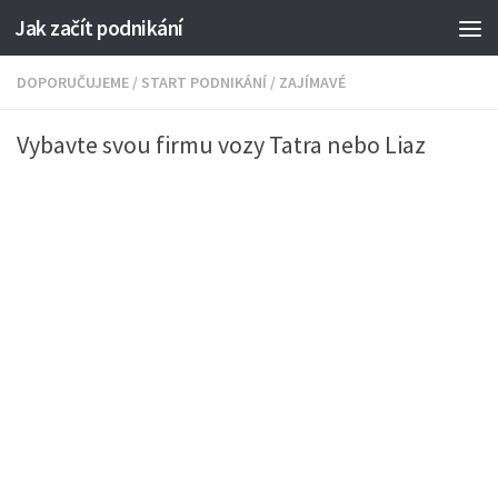
Jak začít podnikání
DOPORUČUJEME
/
START PODNIKÁNÍ
/
ZAJÍMAVÉ
Vybavte svou firmu vozy Tatra nebo Liaz