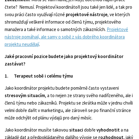
čtete? Nemusí. Projektoví koordinátoři jsou také jen lidé, a tak pro
svou práci často využívají různé
projektové nástroje
, ve kterých
shromažďují veškeré informace od členů týmu, projektového
manažera a také informace o samotných zákaznících.
Projektové
nástroje pomáhají, ale samy o sobě z vás dobrého koordinátora
projektu neudělají
.
Jaké pracovní pozice budete jako projektový koordinátor
zastávat?
1.
Terapeut sobě i celému týmu
Jako koordinátor projektu budete poměrně často vystaveni
stresovým situacím
, a to nejen ze strany svého nadřízeného, ale i
členů týmu nebo zákazníků. Projektu se zkrátka může v jednu chvíli
velmi dobře dařit v marketingu, ale zároveň se po finanční stránce
může odchýlit od plánu výdajů pro daný měsíc.
Jako koordinátor musíte takovou
situaci
dobře
vyhodnotit
a na
základě dat a předpokládaného dalšího vývoje se
rozhodnout
, jaký