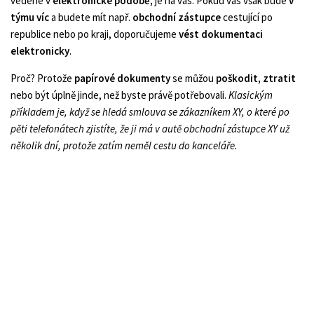
vedené v
elektronické podobě,
je na vás. Pokud vás však bude
v
týmu víc
a budete mít např.
obchodní zástupce
cestující po
republice nebo po kraji, doporučujeme
vést dokumentaci
elektronicky
.
Proč? Protože
papírové dokumenty
se můžou
poškodit, ztratit
nebo být úplně jinde, než byste právě potřebovali.
Klasickým
příkladem je, když se hledá smlouva se zákazníkem XY, o které po
pěti telefonátech zjistíte, že ji má v autě obchodní zástupce XY už
několik dní, protože zatím neměl cestu do kanceláře.