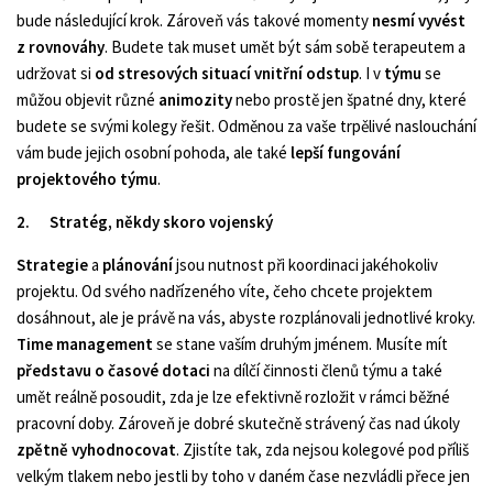
bude následující krok. Zároveň vás takové momenty
nesmí vyvést
z rovnováhy
. Budete tak muset umět být sám sobě terapeutem a
udržovat si
od stresových situací vnitřní odstup
. I v
týmu
se
můžou objevit různé
animozity
nebo prostě jen špatné dny, které
budete se svými kolegy řešit. Odměnou za vaše trpělivé naslouchání
vám bude jejich osobní pohoda, ale také
lepší fungování
projektového týmu
.
2.
Stratég, někdy skoro vojenský
Strategie
a
plánování
jsou nutnost při koordinaci jakéhokoliv
projektu. Od svého nadřízeného víte, čeho chcete projektem
dosáhnout, ale je právě na vás, abyste rozplánovali jednotlivé kroky.
Time management
se stane vaším druhým jménem. Musíte mít
představu o časové dotaci
na dílčí činnosti členů týmu a také
umět reálně posoudit, zda je lze efektivně rozložit v rámci běžné
pracovní doby. Zároveň je dobré skutečně strávený čas nad úkoly
zpětně vyhodnocovat
. Zjistíte tak, zda nejsou kolegové pod příliš
velkým tlakem nebo jestli by toho v daném čase nezvládli přece jen