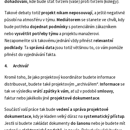
dohadování
, kde bude stát tvrzení (vaše) proti tvrzení (kolegy).
Takové debaty totiž
projekt nikam neposouvají
, a ještě negativně
působí na atmosféru v týmu.
Mediátorem
se stanete ve chvíli, kdy
bude potřeba
dojednat podmínky
s potenciálním zákazníkem
nebo
vysvětlit potřeby týmu
a projektu manažerovi.
Nezapomeňte si k takovému jednání vždy přinést
relevantní
podklady
. Ta
správná data
jsou totiž většinou to, co vám pomůže
přinést do vyjednávání fakta.
4.
Archivář
Kromě toho, že jako projektový koordinátor budete informace
distribuovat, budete také projektovým „archivářem“.
Informace
se
tak ve výsledku
vrátí zpátky k vám
, ať už v podobě
smlouvy
,
faktur nebo jakékoliv jiné
projektové dokumentace
.
Součástí vaší práce tak bude
vedení a správa projektové
dokumentace
, kdy je kladen velký důraz na
systematický přístup
.
Jestli si budete zakládat dokumenty
do šanonu
nebo je budete mít