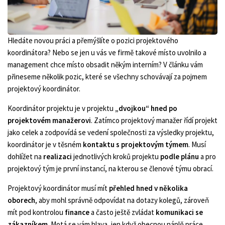
Hledáte novou práci a přemýšlíte o pozici projektového
koordinátora? Nebo se jen u vás ve firmě takové místo uvolnilo a
management chce místo obsadit někým interním? V článku vám
přineseme několik pozic, které se všechny schovávají za pojmem
projektový koordinátor.
Koordinátor projektu je v projektu
„dvojkou“ hned po
projektovém manažerovi
. Zatímco projektový manažer řídí projekt
jako celek a zodpovídá se vedení společnosti za výsledky projektu,
koordinátor je v těsném
kontaktu s projektovým týmem
. Musí
dohlížet na
realizaci
jednotlivých kroků projektu
podle plánu
a pro
projektový tým je první instancí, na kterou se členové týmu obrací.
Projektový koordinátor musí mít
přehled hned v několika
oborech
, aby mohl správně odpovídat na dotazy kolegů, zároveň
mít pod kontrolou
finance
a často ještě zvládat
komunikaci se
zákazníkem
. Motá se vám hlava, jen když obecnou náplň práce