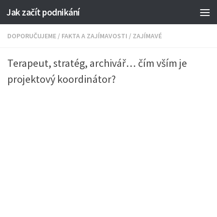
Jak začít podnikání
DOPORUČUJEME
/
FAKTA A ZAJÍMAVOSTI
/
ZAJÍMAVÉ
Terapeut, stratég, archivář… čím vším je
projektový koordinátor?