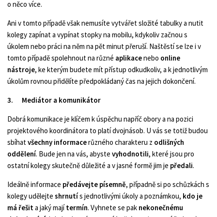
o něco více.
Ani v tomto případě však nemusíte vytvářet složité tabulky a nutit
kolegy zapínat a vypínat stopky na mobilu, kdykoliv začnou s
úkolem nebo práci na něm na pět minut přeruší. Naštěstí se lze i v
tomto případě spolehnout na různé
aplikace
nebo
online
nástroje
, ke kterým budete mít přístup odkudkoliv, a k jednotlivým
úkolům rovnou přidělíte předpokládaný čas na jejich dokončení.
3.
Mediátor a komunikátor
Dobrá komunikace je klíčem k úspěchu napříč obory a na pozici
projektového koordinátora to platí dvojnásob. U vás se totiž budou
sbíhat
všechny informace
různého charakteru z
odlišných
oddělení
. Bude jen na vás, abyste
vyhodnotili
, které jsou pro
ostatní kolegy skutečně důležité a v jasné formě jim je
předali
.
Ideálně informace
předávejte písemně
, případně si po schůzkách s
kolegy udělejte
shrnutí
s jednotlivými úkoly a poznámkou,
kdo je
má řešit
a jaký mají
termín
. Vyhnete se pak
nekonečnému