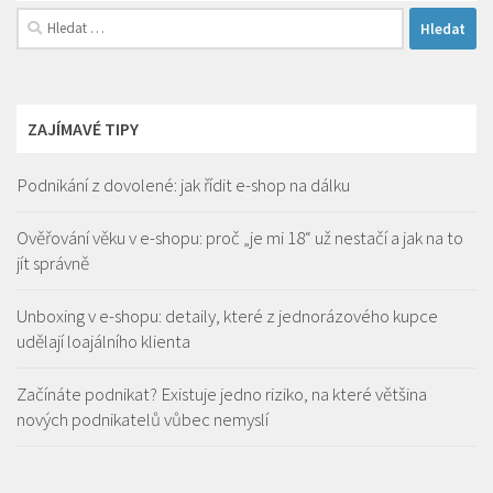
Vyhledávání
ZAJÍMAVÉ TIPY
Podnikání z dovolené: jak řídit e-shop na dálku
Ověřování věku v e-shopu: proč „je mi 18“ už nestačí a jak na to
jít správně
Unboxing v e-shopu: detaily, které z jednorázového kupce
udělají loajálního klienta
Začínáte podnikat? Existuje jedno riziko, na které většina
nových podnikatelů vůbec nemyslí