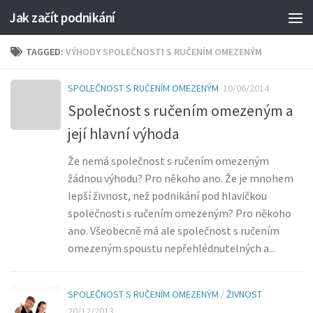
Jak začít podnikání
TAGGED:
VÝHODY SPOLEČNOSTI S RUČENÍM OMEZENÝM
SPOLEČNOST S RUČENÍM OMEZENÝM
10/06/2014
Společnost s ručením omezeným a
její hlavní výhoda
Že nemá společnost s ručením omezeným
žádnou výhodu? Pro někoho ano. Že je mnohem
lepší živnost, než podnikání pod hlavičkou
společnosti s ručením omezeným? Pro někoho
ano. Všeobecně má ale společnost s ručením
omezeným spoustu nepřehlédnutelných a...
SPOLEČNOST S RUČENÍM OMEZENÝM
/
ŽIVNOST
20/12/2013