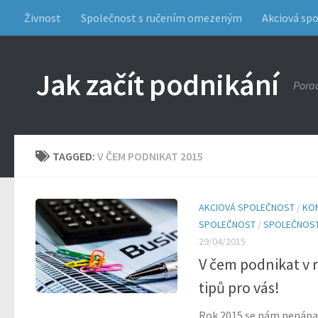
Živnost
Společnost s ručením omezeným
Akciová sp
Jak začít podnikání
Porad
TAGGED:
V ČEM PODNIKAT 2015
AKCIOVÁ SPOLEČNOST
/
KO
SPOLEČNOST
/
SPOLEČNOST
29/04/2015
V čem podnikat v 
tipů pro vás!
Rok 2015 se nám nenápad