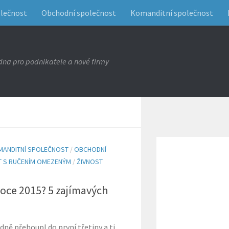
olečnost
Obchodní společnost
Komanditní společnost
na pro podnikatele a nové firmy
MANDITNÍ SPOLEČNOST
/
OBCHODNÍ
 S RUČENÍM OMEZENÝM
/
ŽIVNOST
roce 2015? 5 zajímavých
ně přehoupl do první třetiny a ti