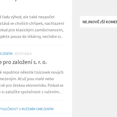
 řadu výhod, ale také nespočet
NEJNOVĚJŠÍ KOME
stává ve chvílích chřipek, nachlazení
Pokud jste klasickým zaměstnancem,
ajdete pouze do lékárny, necháte si...
MEZENÝM
25/07/2014
pro založení s. r. o.
é republice několik tisícovek nových
mezeným. Ať už jsou malé nebo
atné pro českou ekonomiku. Pokud se
e si založíte společnost s ručením...
POLEČNOST S RUČENÍM OMEZENÝM