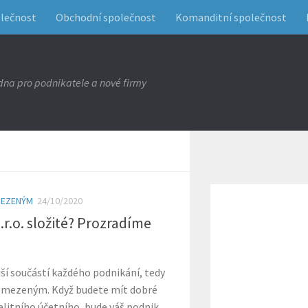
olečnost
Obchodní společnost
Komanditní společnost
na pro podnikatele a nové firmy
MEZENÝM
24/10/2020
.r.o. složité? Prozradíme
jší součástí každého podnikání, tedy
 omezeným. Když budete mít dobré
valitního účetního, bude váš podnik