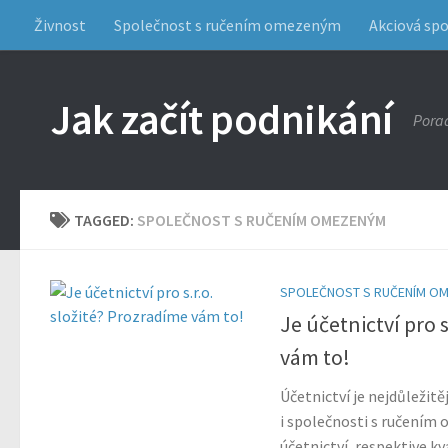
Živnost
Společnost s ručením omezeným
Akciová sp
Jak začít podnikání
Porad
TAGGED:
SPOLEČNOST S RUČENÍM OMEZENÝM
SPOLEČNOST S RUČENÍM O
Je účetnictví pro s
vám to!
Účetnictví je nejdůležitě
i společnosti s ručením
účetnictví, respektive k