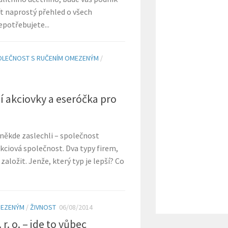
t naprostý přehled o všech
epotřebujete...
OLEČNOST S RUČENÍM OMEZENÝM
/
 akciovky a eseróčka pro
ě někde zaslechli – společnost
ciová společnost. Dva typy firem,
založit. Jenže, který typ je lepší? Co
.
MEZENÝM
/
ŽIVNOST
06/08/2014
r. o. – jde to vůbec