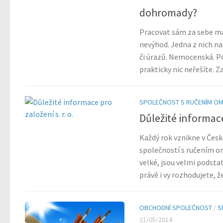
dohromady?
Pracovat sám za sebe má
nevýhod. Jedna z nich na
či úrazů. Nemocenská. 
prakticky nic neřešíte. Z
SPOLEČNOST S RUČENÍM O
Důležité informace 
Každý rok vznikne v Česk
společností s ručením o
velké, jsou velmi podst
právě i vy rozhodujete, ž
OBCHODNÍ SPOLEČNOST
/
S
21/05/2014