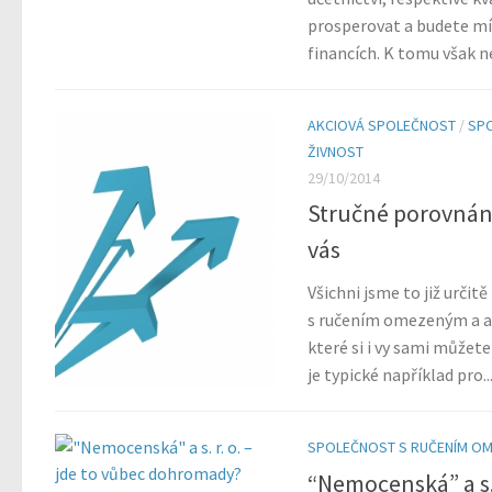
prosperovat a budete mí
financích. K tomu však n
AKCIOVÁ SPOLEČNOST
/
SP
ŽIVNOST
29/10/2014
Stručné porovnání
vás
Všichni jsme to již určit
s ručením omezeným a ak
které si i vy sami můžete 
je typické například pro..
SPOLEČNOST S RUČENÍM O
“Nemocenská” a s. 