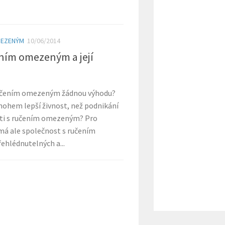
MEZENÝM
10/06/2014
ním omezeným a její
ručením omezeným žádnou výhodu?
nohem lepší živnost, než podnikání
sti s ručením omezeným? Pro
má ale společnost s ručením
hlédnutelných a...