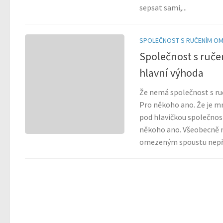
sepsat sami,...
SPOLEČNOST S RUČENÍM O
Společnost s ruče
hlavní výhoda
Že nemá společnost s 
Pro někoho ano. Že je m
pod hlavičkou společno
někoho ano. Všeobecně 
omezeným spoustu nepře