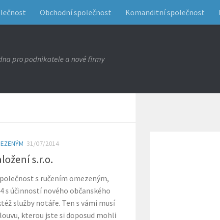
olečnost
Obchodní společnost
Komanditní společnost
na pro podnikatele a nové firmy
MEZENÝM
31/07/2014
ložení s.r.o.
 společnost s ručením omezeným,
014 s účinností nového občanského
též služby notáře. Ten s vámi musí
ouvu, kterou jste si doposud mohli