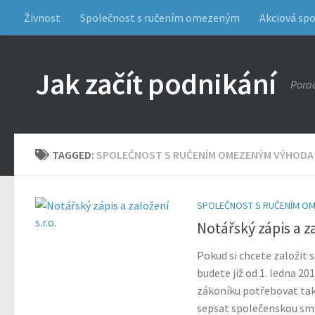
Živnost
Společnost s ručením omezeným
Akciová sp
Jak začít podnikání
Porad
TAGGED:
SPOLEČNOST S RUČENÍM OMEZENÝM VÝHODA
SPOLEČNOST S RUČENÍM O
Notářský zápis a za
Pokud si chcete založit
budete již od 1. ledna 2
zákoníku potřebovat tak
sepsat společenskou sml