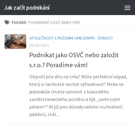
Jak začít podnikání
TAGGED:
PODNIKÁNÍ OSVČ NEBO SRO
SPOLEČNOST S RUČENÍM OMEZENÝM
/
ŽIVNOST
05/06/2015
Podnikat jako OSVČ nebo založit
s.r.o.? Poradíme vám!
Objevili jste díru na trhu? Máte perfektní nápad,
který si nechcete nechat vyfouknout? Nebo se
jednoduše chcete vymanit z klasického
zaměstnaneckého poměru a být „sami svým
pánem“? Ať již jsou důvody vašeho rozhodnutí
jakékoli, stát...