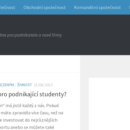
olečnost
Obchodní společnost
Komanditní společnost
na pro podnikatele a nové firmy
MEZENÝM
/
ŽIVNOST
21/08/2013
pro podnikající studenty?
n“ má jistě každý z nás. Pokud
 máte zpravidla více času, než na
e investovat do nejrůznějších
sportu anebo se můžete také