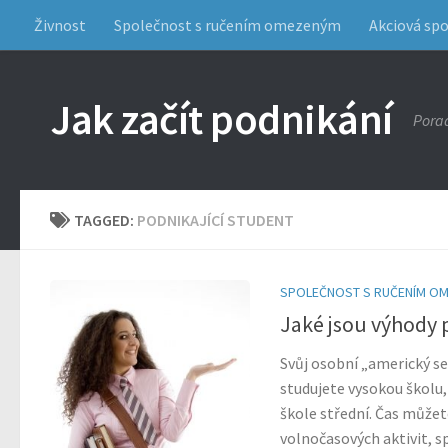
Živnost
Společnost s ručením omezeným
Akciová sp
Jak začít podnikání
Porad
TAGGED:
PODNIKAJÍCÍ STUDENT
SPOLEČNOST S RUČENÍM O
Jaké jsou výhody 
Svůj osobní „americký se
studujete vysokou školu,
škole střední. Čas můžet
volnočasových aktivit, 