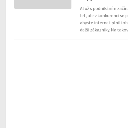
Ať už s podnikáním začín
let, ale v konkurenci se 
abyste internet plnili o
další zákazníky. Na tako