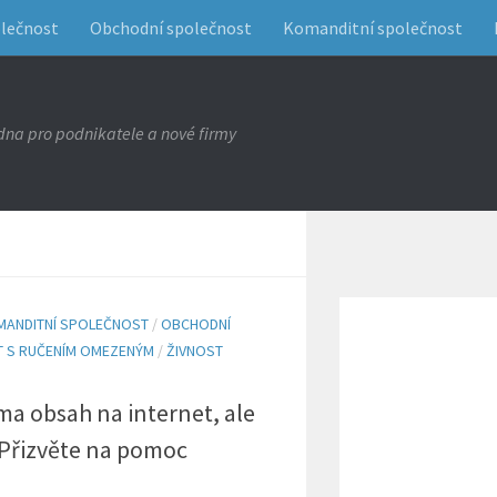
olečnost
Obchodní společnost
Komanditní společnost
na pro podnikatele a nové firmy
MANDITNÍ SPOLEČNOST
/
OBCHODNÍ
 S RUČENÍM OMEZENÝM
/
ŽIVNOST
ma obsah na internet, ale
? Přizvěte na pomoc