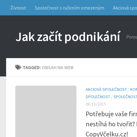
Živnost
Společnost s ručením omezeným
Akciová sp
Jak začít podnikání
Porad
TAGGED:
OBSAH NA WEB
AKCIOVÁ SPOLEČNOST
/
KO
SPOLEČNOST
/
SPOLEČNOST
08/12/2015
Potřebuje vaše fir
nestíhá ho tvořit
CopyVčelku.cz!