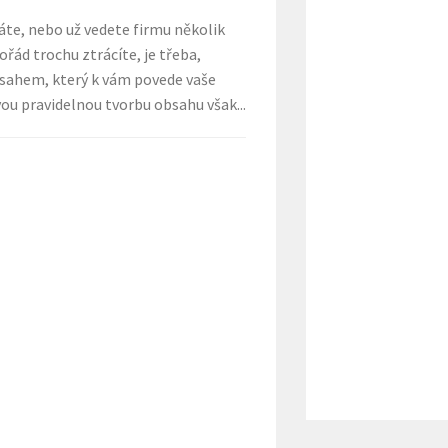
áte, nebo už vedete firmu několik
pořád trochu ztrácíte, je třeba,
bsahem, který k vám povede vaše
vou pravidelnou tvorbu obsahu však...