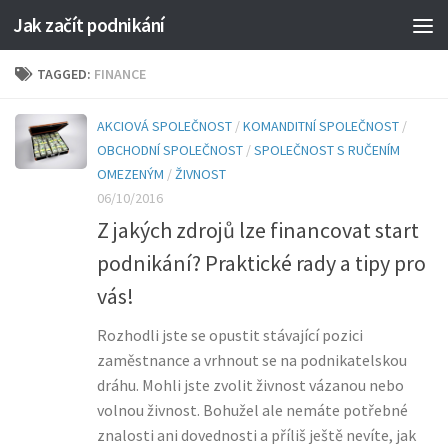
Jak začít podnikání
TAGGED:
FINANCE
AKCIOVÁ SPOLEČNOST
/
KOMANDITNÍ SPOLEČNOST
/
OBCHODNÍ SPOLEČNOST
/
SPOLEČNOST S RUČENÍM
OMEZENÝM
/
ŽIVNOST
06/10/2016
Z jakých zdrojů lze financovat start
podnikání? Praktické rady a tipy pro
vás!
Rozhodli jste se opustit stávající pozici
zaměstnance a vrhnout se na podnikatelskou
dráhu. Mohli jste zvolit živnost vázanou nebo
volnou živnost. Bohužel ale nemáte potřebné
znalosti ani dovednosti a příliš ještě nevíte, jak