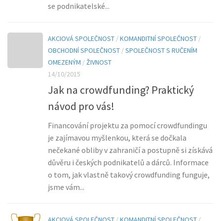
se podnikatelské...
AKCIOVÁ SPOLEČNOST
/
KOMANDITNÍ SPOLEČNOST
/
OBCHODNÍ SPOLEČNOST
/
SPOLEČNOST S RUČENÍM
OMEZENÝM
/
ŽIVNOST
14/10/2015
Jak na crowdfunding? Praktický
návod pro vás!
Financování projektu za pomocí crowdfundingu
je zajímavou myšlenkou, která se dočkala
nečekané obliby v zahraničí a postupně si získává
důvěru i českých podnikatelů a dárců. Informace
o tom, jak vlastně takový crowdfunding funguje,
jsme vám...
AKCIOVÁ SPOLEČNOST
/
KOMANDITNÍ SPOLEČNOST
/