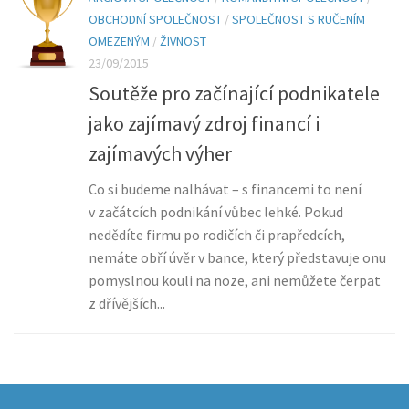
OBCHODNÍ SPOLEČNOST
/
SPOLEČNOST S RUČENÍM
OMEZENÝM
/
ŽIVNOST
23/09/2015
Soutěže pro začínající podnikatele
jako zajímavý zdroj financí i
zajímavých výher
Co si budeme nalhávat – s financemi to není
v začátcích podnikání vůbec lehké. Pokud
nedědíte firmu po rodičích či prapředcích,
nemáte obří úvěr v bance, který představuje onu
pomyslnou kouli na noze, ani nemůžete čerpat
z dřívějších...