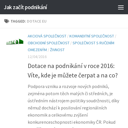
Jak začít podnikání
TAGGED:
DOTACE EU
AKCIOVÁ SPOLEČNOST
/
KOMANDITNÍ SPOLEČNOST
/
OBCHODNÍ SPOLEČNOST
/
SPOLEČNOST S RUČENÍM
OMEZENÝM
/
ŽIVNOST
12/04/2016
Dotace na podnikání v roce 2016:
Víte, kde je můžete čerpat a na co?
Podpora vzniku a rozvoje nových podniků,
zejména potom těch malých či středních, je
ústředním nástrojem politiky soudržnosti, díky
němuž dochází k posilování regionálních
ekonomik a celkovému zvýšení
konkurenceschopnosti ekonomiky ČR. Pokud