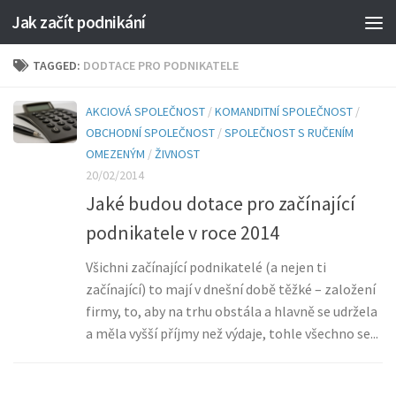
Jak začít podnikání
TAGGED:
DODTACE PRO PODNIKATELE
AKCIOVÁ SPOLEČNOST
/
KOMANDITNÍ SPOLEČNOST
/
OBCHODNÍ SPOLEČNOST
/
SPOLEČNOST S RUČENÍM
OMEZENÝM
/
ŽIVNOST
20/02/2014
Jaké budou dotace pro začínající
podnikatele v roce 2014
Všichni začínající podnikatelé (a nejen ti
začínající) to mají v dnešní době těžké – založení
firmy, to, aby na trhu obstála a hlavně se udržela
a měla vyšší příjmy než výdaje, tohle všechno se...