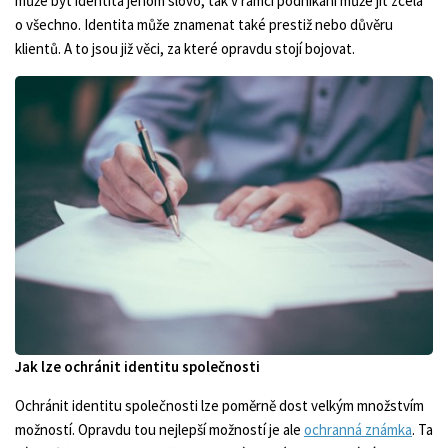
může být identita jenom slovo, tak v rámci podnikání může jít zcela
o všechno. Identita může znamenat také prestiž nebo důvěru
klientů. A to jsou již věci, za které opravdu stojí bojovat.
Jak lze ochránit identitu společnosti
Ochránit identitu společnosti lze poměrně dost velkým množstvím
možností. Opravdu tou nejlepší možností je ale
ochranná známka
. Ta