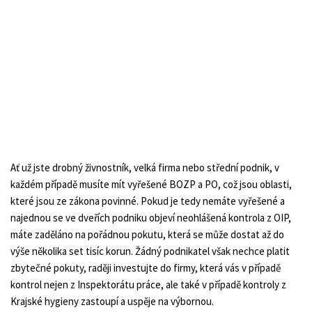
Ať už jste drobný živnostník, velká firma nebo střední podnik, v
každém případě musíte mít vyřešené BOZP a PO, což jsou oblasti,
které jsou ze zákona povinné. Pokud je tedy nemáte vyřešené a
najednou se ve dveřích podniku objeví neohlášená kontrola z OIP,
máte zaděláno na pořádnou pokutu, která se může dostat až do
výše několika set tisíc korun. Žádný podnikatel však nechce platit
zbytečné pokuty, raději investujte do firmy, která vás v případě
kontrol nejen z Inspektorátu práce, ale také v případě kontroly z
Krajské hygieny zastoupí a uspěje na výbornou.