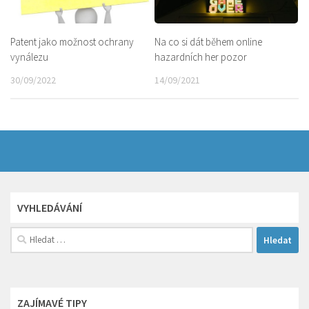
Patent jako možnost ochrany
Na co si dát během online
vynálezu
hazardních her pozor
30/09/2022
14/09/2021
VYHLEDÁVÁNÍ
Vyhledávání
ZAJÍMAVÉ TIPY