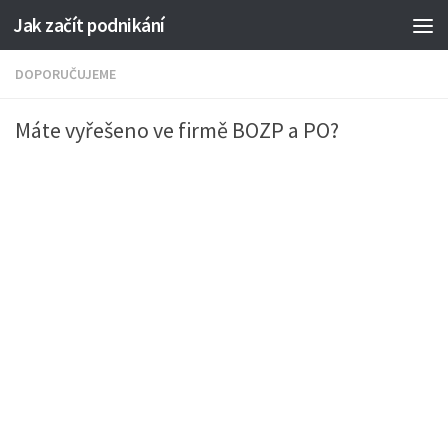
Jak začít podnikání
DOPORUČUJEME
Máte vyřešeno ve firmě BOZP a PO?