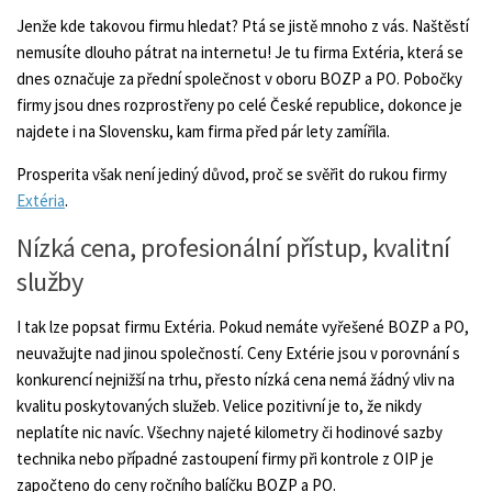
Jenže kde takovou firmu hledat? Ptá se jistě mnoho z vás. Naštěstí
nemusíte dlouho pátrat na internetu! Je tu firma Extéria, která se
dnes označuje za přední společnost v oboru BOZP a PO. Pobočky
firmy jsou dnes rozprostřeny po celé České republice, dokonce je
najdete i na Slovensku, kam firma před pár lety zamířila.
Prosperita však není jediný důvod, proč se svěřit do rukou firmy
Extéria
.
Nízká cena, profesionální přístup, kvalitní
služby
I tak lze popsat firmu Extéria. Pokud nemáte vyřešené BOZP a PO,
neuvažujte nad jinou společností. Ceny Extérie jsou v porovnání s
konkurencí nejnižší na trhu, přesto nízká cena nemá žádný vliv na
kvalitu poskytovaných služeb. Velice pozitivní je to, že nikdy
neplatíte nic navíc. Všechny najeté kilometry či hodinové sazby
technika nebo případné zastoupení firmy při kontrole z OIP je
započteno do ceny ročního balíčku BOZP a PO.