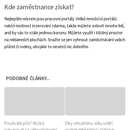
Kde zaměstnance získat?
Nejlepším místem jsou pracovní portály. Velké množství portálů
nabízí možnost inzerování zdarma, takže můžete oslovit mnoho lidí,
aniž by vás to stálo jedinou korunu. Můžete využít i tištěný prostor
na reklamních plochách. Snažte se jen vyhnout zaměstnávání vašich
přátel či rodiny, obvykle to nevěstí nic dobrého.
PODOBNÉ ČLÁNKY...
Používáte přízi? Může ji
Díky virtuálnímu sídlu ušetří
nakupovat za velkoobchodní
podnikatelé klidně i statisíce