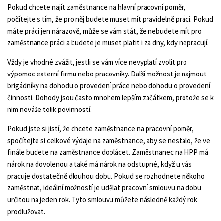
Pokud chcete najít zaměstnance na hlavní pracovní poměr,
počítejte s tím, že pro něj budete muset mít pravidelně práci. Pokud
máte práci jen nárazově, může se vám stát, že nebudete mít pro
zaměstnance práci a budete je muset platit i za dny, kdy nepracují.
Vždy je vhodné zvážit, jestli se vám více nevyplatí zvolit pro
výpomoc externí firmu nebo pracovníky. Další možnost je najmout
brigádníky na dohodu o provedení práce nebo dohodu o provedení
činnosti. Dohody jsou často mnohem lepším začátkem, protože se k
nim neváže tolik povinností.
Pokud jste si jistí, že chcete zaměstnance na pracovní poměr,
spočítejte si celkové výdaje na zaměstnance, aby se nestalo, že ve
finále budete na zaměstnance doplácet. Zaměstnanec na HPP má
nárok na dovolenou a také má nárok na odstupné, když u vás
pracuje dostatečně dlouhou dobu. Pokud se rozhodnete někoho
zaměstnat, ideální možností je udělat pracovní smlouvu na dobu
určitou na jeden rok. Tyto smlouvu můžete následně každý rok
prodlužovat.