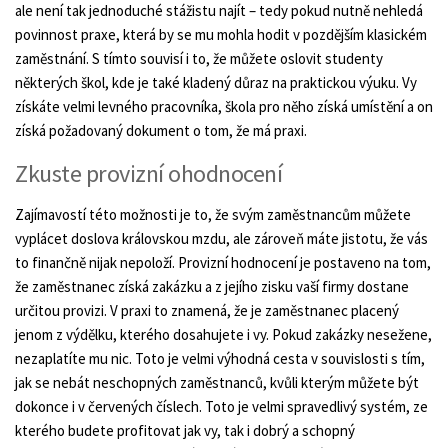
ale není tak jednoduché stážistu najít – tedy pokud nutně nehledá
povinnost praxe, která by se mu mohla hodit v pozdějším klasickém
zaměstnání. S tímto souvisí i to, že můžete oslovit studenty
některých škol, kde je také kladený důraz na praktickou výuku. Vy
získáte velmi levného pracovníka, škola pro něho získá umístění a on
získá požadovaný dokument o tom, že má praxi.
Zkuste provizní ohodnocení
Zajímavostí této možnosti je to, že svým zaměstnancům můžete
vyplácet doslova královskou mzdu, ale zároveň máte jistotu, že vás
to finančně nijak nepoloží. Provizní hodnocení je postaveno na tom,
že zaměstnanec získá zakázku a z jejího zisku vaší firmy dostane
určitou provizi. V praxi to znamená, že je zaměstnanec placený
jenom z výdělku, kterého dosahujete i vy. Pokud zakázky nesežene,
nezaplatíte mu nic. Toto je velmi výhodná cesta v souvislosti s tím,
jak se nebát neschopných zaměstnanců, kvůli kterým můžete být
dokonce i v červených číslech. Toto je velmi spravedlivý systém, ze
kterého budete profitovat jak vy, tak i dobrý a schopný