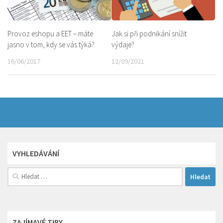
Provoz eshopu a EET – máte
Jak si při podnikání snížit
jasno v tom, kdy se vás týká?
výdaje?
16/06/2017
12/09/2021
VYHLEDÁVÁNÍ
Vyhledávání
ZAJÍMAVÉ TIPY