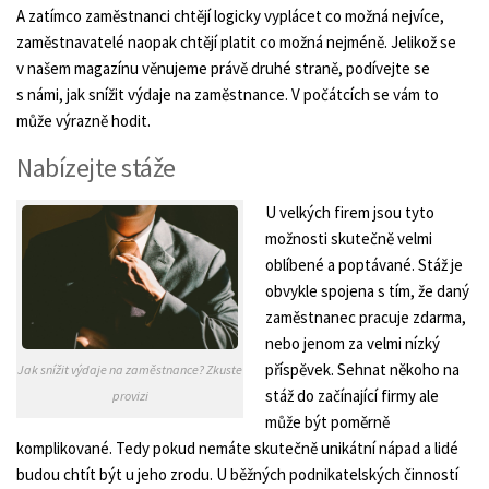
A zatímco zaměstnanci chtějí logicky vyplácet co možná nejvíce,
zaměstnavatelé naopak chtějí platit co možná nejméně. Jelikož se
v našem magazínu věnujeme právě druhé straně, podívejte se
s námi, jak snížit výdaje na zaměstnance. V počátcích se vám to
může výrazně hodit.
Nabízejte stáže
U velkých firem jsou tyto
možnosti skutečně velmi
oblíbené a poptávané. Stáž je
obvykle spojena s tím, že daný
zaměstnanec pracuje zdarma,
nebo jenom za velmi nízký
příspěvek. Sehnat někoho na
Jak snížit výdaje na zaměstnance? Zkuste
stáž do začínající firmy ale
provizi
může být poměrně
komplikované. Tedy pokud nemáte skutečně unikátní nápad a lidé
budou chtít být u jeho zrodu. U běžných podnikatelských činností