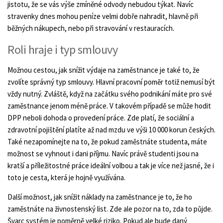
jistotu, že se vás výše zmíněné odvody nebudou týkat. Navíc
stravenky dnes mohou peníze velmi dobře nahradit, hlavně při
běžných nákupech, nebo při stravování v restauracích.
Roli hraje i typ smlouvy
Možnou cestou, jak snížit výdaje na zaměstnance je také to, že
zvolíte správný typ smlouvy. Hlavní pracovní poměr totiž nemusí být
vždy nutný. Zvláště, když na začátku svého podnikání máte pro své
zaměstnance jenom méně práce. V takovém případě se může hodit
DPP neboli dohoda o provedení práce. Zde platí, že sociální a
zdravotní pojištění platíte až nad mzdu ve výši 10 000 korun českých.
Také nezapomínejte na to, že pokud zaměstnáte studenta, máte
možnost se vyhnout i dani příjmu. Navíc právě studenti jsou na
kratší a příležitostné práce ideální volbou a tak je více než jasné, že i
toto je cesta, která je hojně využívána.
Další možnost, jak snížit náklady na zaměstnance je to, že ho
zaměstnáte na živnostenský list. Zde ale pozor na to, zda to půjde.
Švarc systém je poměrně velké riziko. Pokud ale bude daný