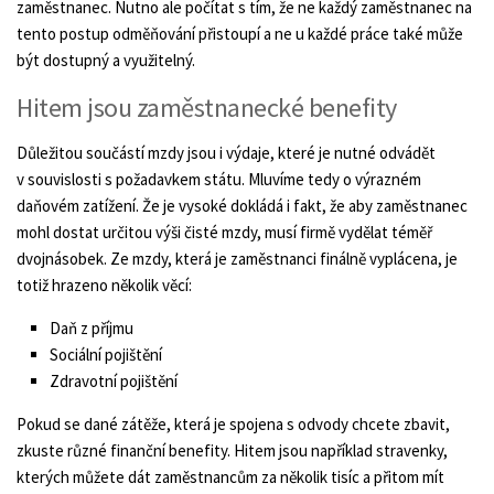
zaměstnanec. Nutno ale počítat s tím, že ne každý zaměstnanec na
tento postup odměňování přistoupí a ne u každé práce také může
být dostupný a využitelný.
Hitem jsou zaměstnanecké benefity
Důležitou součástí mzdy jsou i výdaje, které je nutné odvádět
v souvislosti s požadavkem státu. Mluvíme tedy o výrazném
daňovém zatížení. Že je vysoké dokládá i fakt, že aby zaměstnanec
mohl dostat určitou výši čisté mzdy, musí firmě vydělat téměř
dvojnásobek. Ze mzdy, která je zaměstnanci finálně vyplácena, je
totiž hrazeno několik věcí:
Daň z příjmu
Sociální pojištění
Zdravotní pojištění
Pokud se dané zátěže, která je spojena s odvody chcete zbavit,
zkuste různé finanční benefity. Hitem jsou například stravenky,
kterých můžete dát zaměstnancům za několik tisíc a přitom mít