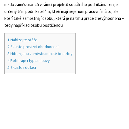
mzdu zaměstnanců v rámci projektů sociálního podnikání. Ten je
určený těm podnikatelům, kteří mají nejenom pracovní místo, ale
kteří také zaměstnají osobu, která je na trhu práce znevýhodněna –
tedy například osobu postiženou.
1
Nabízejte stáže
2
Zkuste provizní ohodnocení
3
Hitem jsou zaměstnanecké benefity
4
Roli hraje i typ smlouvy
5
Zkuste i dotaci