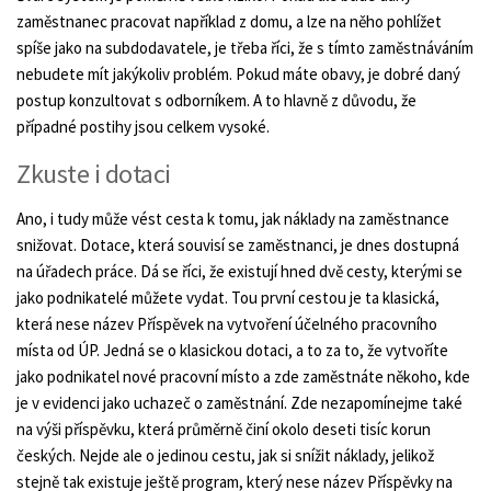
zaměstnanec pracovat například z domu, a lze na něho pohlížet
spíše jako na subdodavatele, je třeba říci, že s tímto zaměstnáváním
nebudete mít jakýkoliv problém. Pokud máte obavy, je dobré daný
postup konzultovat s odborníkem. A to hlavně z důvodu, že
případné postihy jsou celkem vysoké.
Zkuste i dotaci
Ano, i tudy může vést cesta k tomu, jak náklady na zaměstnance
snižovat. Dotace, která souvisí se zaměstnanci, je dnes dostupná
na úřadech práce. Dá se říci, že existují hned dvě cesty, kterými se
jako podnikatelé můžete vydat. Tou první cestou je ta klasická,
která nese název Příspěvek na vytvoření účelného pracovního
místa od ÚP. Jedná se o klasickou dotaci, a to za to, že vytvoříte
jako podnikatel nové pracovní místo a zde zaměstnáte někoho, kde
je v evidenci jako uchazeč o zaměstnání. Zde nezapomínejme také
na výši příspěvku, která průměrně činí okolo deseti tisíc korun
českých. Nejde ale o jedinou cestu, jak si snížit náklady, jelikož
stejně tak existuje ještě program, který nese název Příspěvky na