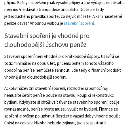
příjmu. Každý má ovšem jinak vysoké příjmy a jiné výdaje, pro někoho
není možné dávat stranou desetinu platu. Držte se tedy
jednoduchého pravidla: spořte, co nejvíc můžete. A kam našetřené
peníze dávat? Vhodnou volbou je
stavební spoření
.
Stavební spoření je vhodné pro
dlouhodobější úschovu peněz
Stavební spoření není vhodné pro krátkodobé úspory. Uzavírá se
totiž minimálně na dobu 6 let, přičemž během tohoto vázacího
období na peníze nemůžete sáhnout. Jde tedy o finanční produkt
vhodnější na dlouhodobější spoření.
Ačkoliv název zní stavební spoření, rozhodně si pomocí něj
nemusíte šetřit peníze pouze na stavbu, koupi či rekonstrukci
bydlení. Kdybyste si chtěli vzít úvěr ze stavebního spoření, což je
rovněž možné, peníze byste museli využít na bydlení. Finance ze
spoření je ovšem po uplynutí šestileté vázací doby vhodné použít
úplně na cokoliv. Nikoho nebude zajímat, jak jste je utratili.