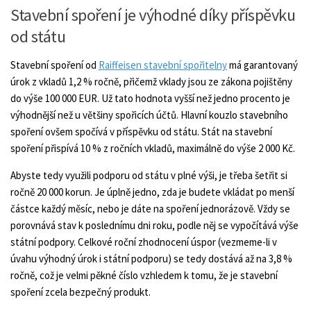
Stavební spoření je výhodné díky příspěvku
od státu
Stavební spoření od
Raiffeisen stavební spořitelny
má garantovaný
úrok z vkladů 1,2 % ročně, přičemž vklady jsou ze zákona pojištěny
do výše 100 000 EUR. Už tato hodnota vyšší než jedno procento je
výhodnější než u většiny spořicích účtů. Hlavní kouzlo stavebního
spoření ovšem spočívá v příspěvku od státu. Stát na stavební
spoření přispívá 10 % z ročních vkladů, maximálně do výše 2 000 Kč.
Abyste tedy využili podporu od státu v plné výši, je třeba šetřit si
ročně 20 000 korun. Je úplně jedno, zda je budete vkládat po menší
částce každý měsíc, nebo je dáte na spoření jednorázově. Vždy se
porovnává stav k poslednímu dni roku, podle něj se vypočítává výše
státní podpory. Celkové roční zhodnocení úspor (vezmeme-li v
úvahu výhodný úrok i státní podporu) se tedy dostává až na 3,8 %
ročně, což je velmi pěkné číslo vzhledem k tomu, že je stavební
spoření zcela bezpečný produkt.