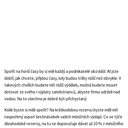
Spořit na horší časy by si měl každý a podnikatelé obzvlášť. Ať jste
dobří, jak chcete, přijdou časy, kdy budou tržby nižší než obvykle. V
takových chvílích budete mít nižší výdělek, možná budete muset
dotovat ze svého i výplaty zaměstnanců, abyste firmu udrželi nad
vodou. Na to všechno je dobré být přichystaný.
Kolik byste si měli spořit? Na krátkodobou rezervu byste měli mít
naspořený aspoň šestinásobek vašich měsíčních výdajů. Co se týče
dlouhodobé rezervy, na tu se doporučuje dávat až 10 % z měsíčního