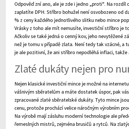
Odpověď zní ano, ale je zde i jedno „proti“. Na rozdíl 
zaplatíte DPH. Stříbro bohužel není osvobozeno od d
% z ceny každého jednotlivého slitku nebo mince popu
Vrásky z toho ale mít nemusíte, investiční stříbro je t
Ačkoliv se také jedná o cenný kov, jeho nevytěžené z
než je tomu v případě zlata. Není tedy tak vzácné, a
je ale pozitivní, že ani stříbro nepodléhá inflaci, takž
Zlaté dukáty nejen pro n
Nejen klasické investiční mince je možné na internetu
vášnivým sběratelům a máte dostatek úspor, pak vás j
zpracované zlaté sběratelské dukáty. Tyto mince jso
cenu, protože prochází velice náročným výrobním proc
Na výrobě mají zásluhu moderní technologie ale před
řemeslných mistrů, zejména brusičů a rytců. Na zlatý