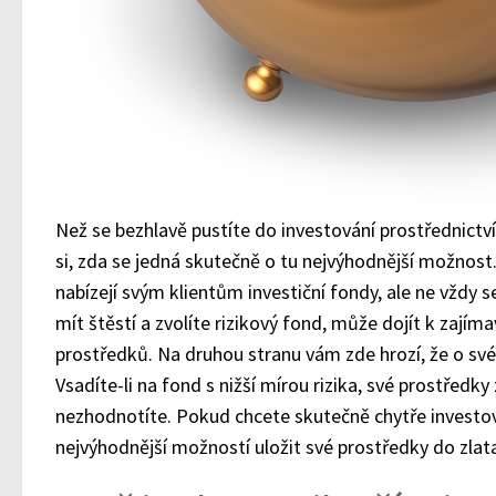
Než se bezhlavě pustíte do investování prostřednictv
si, zda se jedná skutečně o tu nejvýhodnější možnost
nabízejí svým klientům investiční fondy, ale ne vždy s
mít štěstí a zvolíte rizikový fond, může dojít k zají
prostředků. Na druhou stranu vám zde hrozí, že o své 
Vsadíte-li na fond s nižší mírou rizika, své prostředk
nezhodnotíte. Pokud chcete skutečně chytře investova
nejvýhodnější možností uložit své prostředky do zlat