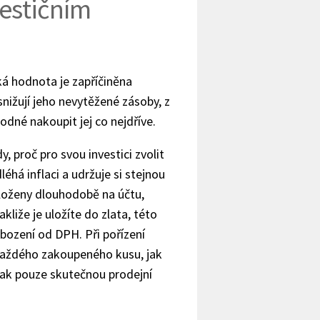
vestičním
ká hodnota je zapříčiněna
snižují jeho nevytěžené zásoby, z
odné nakoupit jej co nejdříve.
 proč pro svou investici zvolit
éhá inflaci a udržuje si stejnou
loženy dlouhodobě na účtu,
liže je uložíte do zlata, této
obození od DPH. Při pořízení
 každého zakoupeného kusu, jak
tak pouze skutečnou prodejní