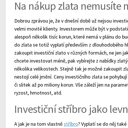
Na nákup zlata nemusíte m
Dobrou zprávou je, že v dnešní době už nejsou invest
velmi movité klienty. Investorem může být v podsta
alespoň několik tisíc korun, které nemá v plánu do bu
do zlata se totiž vyplatí především z dlouhodobého h
zakoupit investiční zlato v různých formách, ne jen ja
chcete investovat méně, pak vybírejte z nabídky zlat
několika velikostech. Stejně tak je možné zakoupit zla
nestojí celé jmění. Ceny investičního zlata se pohybují
či slitek až po miliony korun. Vše záleží jen na parame
ryzost, hmotnost, atd.
Investiční stříbro jako levn
A jak je na tom vlastně
stříbro
? Vyplatí se do něj také