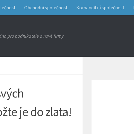
olečnost
Obchodní společnost
Komanditní společnost
na pro podnikatele a nové firmy
svých
te je do zlata!