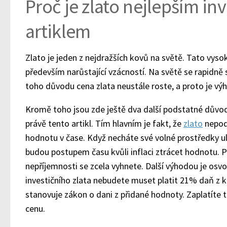
Proč je zlato nejlepším in
artiklem
Zlato je jeden z nejdražších kovů na světě. Tato vyso
především narůstající vzácností. Na světě se rapidně 
toho důvodu cena zlata neustále roste, a proto je výh
Kromě toho jsou zde ještě dva další podstatné důvody,
právě tento artikl. Tím hlavním je fakt, že
zlato
nepodl
hodnotu v čase. Když necháte své volné prostředky u
budou postupem času kvůli inflaci ztrácet hodnotu. Pak
nepříjemnosti se zcela vyhnete. Další výhodou je osv
investičního zlata nebudete muset platit 21% daň z
stanovuje zákon o dani z přidané hodnoty. Zaplatíte 
cenu.