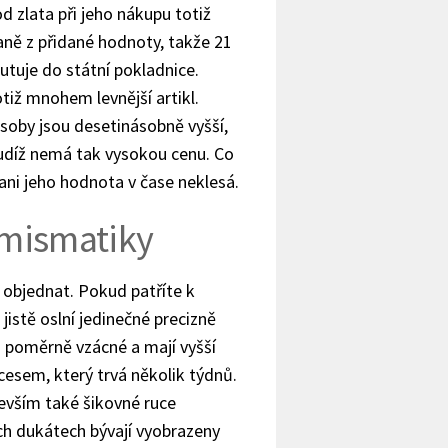
od zlata při jeho nákupu totiž
aně z přidané hodnoty, takže 21
tuje do státní pokladnice.
otiž mnohem levnější artikl.
ásoby jsou desetinásobně vyšší,
 tudíž nemá tak vysokou cenu. Co
e ani jeho hodnota v čase neklesá.
umismatiky
 objednat. Pokud patříte k
istě oslní jedinečné precizně
u poměrně vzácné a mají vyšší
esem, který trvá několik týdnů.
evším také šikovné ruce
ch dukátech bývají vyobrazeny