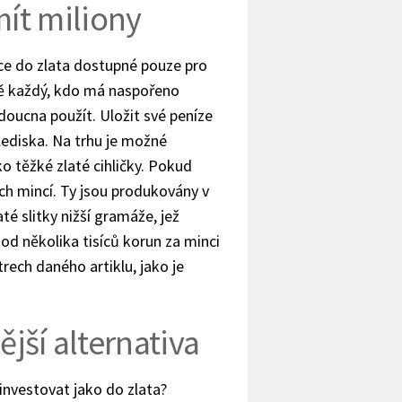
ít miliony
ice do zlata dostupné pouze pro
tě každý, kdo má naspořeno
doucna použít. Uložit své peníze
lediska. Na trhu je možné
ko těžké zlaté cihličky. Pokud
ých mincí. Ty jsou produkovány v
té slitky nižší gramáže, jež
 od několika tisíců korun za minci
trech daného artiklu, jako je
ější alternativa
 investovat jako do zlata?