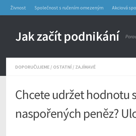
Živnost
Společnost s ručením omezeným
Akciová sp
Jak začít podnikání
Porad
DOPORUČUJEME
/
OSTATNÍ
/
ZAJÍMAVÉ
Chcete udržet hodnotu 
naspořených peněz? Ulož