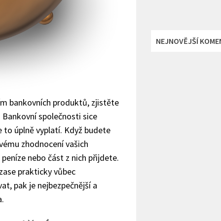
NEJNOVĚJŠÍ KOME
ím bankovních produktů, zjistěte
. Bankovní společnosti sice
e to úplně vyplatí. Když budete
mavému zhodnocení vašich
peníze nebo část z nich přijdete.
y zase prakticky vůbec
t, pak je nejbezpečnější a
a.