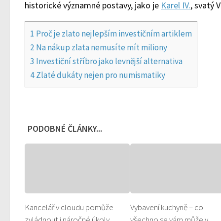
historické významné postavy, jako je
Karel IV.
, svatý 
1
Proč je zlato nejlepším investičním artiklem
2
Na nákup zlata nemusíte mít miliony
3
Investiční stříbro jako levnější alternativa
4
Zlaté dukáty nejen pro numismatiky
PODOBNÉ ČLÁNKY...
Kancelář v cloudu pomůže
Vybavení kuchyně – co
zvládnout i náročné úkoly
všechno se vám může v