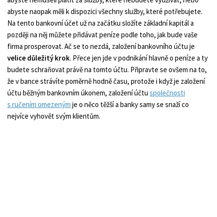
abyste naopak měli k dispozici všechny služby, které potřebujete.
Na tento bankovní účet už na začátku složíte základní kapitál a
později na něj můžete přidávat peníze podle toho, jak bude vaše
firma prosperovat. Ač se to nezdá, založení bankovního účtu je
velice důležitý krok
. Přece jen jde v podnikání hlavně o peníze a ty
budete schraňovat právě na tomto účtu. Připravte se ovšem na to,
že v bance strávíte poměrně hodně času, protože i když je založení
účtu běžným bankovním úkonem, založení účtu
společnosti
s ručením omezeným
je o něco těžší a banky samy se snaží co
nejvíce vyhovět svým klientům.