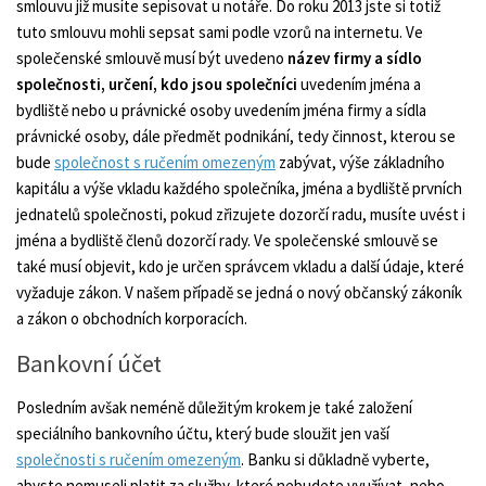
smlouvu již musíte sepisovat u notáře. Do roku 2013 jste si totiž
tuto smlouvu mohli sepsat sami podle vzorů na internetu. Ve
společenské smlouvě musí být uvedeno
název firmy a sídlo
společnosti, určení, kdo jsou společníci
uvedením jména a
bydliště nebo u právnické osoby uvedením jména firmy a sídla
právnické osoby, dále předmět podnikání, tedy činnost, kterou se
bude
společnost s ručením omezeným
zabývat, výše základního
kapitálu a výše vkladu každého společníka, jména a bydliště prvních
jednatelů společnosti, pokud zřizujete dozorčí radu, musíte uvést i
jména a bydliště členů dozorčí rady. Ve společenské smlouvě se
také musí objevit, kdo je určen správcem vkladu a další údaje, které
vyžaduje zákon. V našem případě se jedná o nový občanský zákoník
a zákon o obchodních korporacích.
Bankovní účet
Posledním avšak neméně důležitým krokem je také založení
speciálního bankovního účtu, který bude sloužit jen vaší
společnosti s ručením omezeným
. Banku si důkladně vyberte,
abyste nemuseli platit za služby, které nebudete využívat, nebo