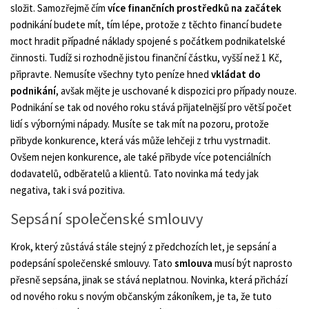
složit. Samozřejmě čím
více finančních prostředků na začátek
podnikání budete mít, tím lépe, protože z těchto financí budete
moct hradit případné náklady spojené s počátkem podnikatelské
činnosti. Tudíž si rozhodně jistou finanční částku, vyšší než 1 Kč,
připravte. Nemusíte všechny tyto peníze hned
vkládat do
podnikání
, avšak mějte je uschované k dispozici pro případy nouze.
Podnikání se tak od nového roku stává přijatelnější pro větší počet
lidí s výbornými nápady. Musíte se tak mít na pozoru, protože
přibyde konkurence, která vás může lehčeji z trhu vystrnadit.
Ovšem nejen konkurence, ale také přibyde více potenciálních
dodavatelů, odběratelů a klientů. Tato novinka má tedy jak
negativa, tak i svá pozitiva.
Sepsání společenské smlouvy
Krok, který zůstává stále stejný z předchozích let, je sepsání a
podepsání společenské smlouvy. Tato
smlouva
musí být naprosto
přesně sepsána, jinak se stává neplatnou. Novinka, která přichází
od nového roku s novým občanským zákoníkem, je ta, že tuto