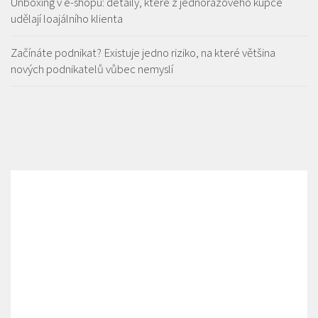
Unboxing v e-shopu: detaily, které z jednorázového kupce
udělají loajálního klienta
Začínáte podnikat? Existuje jedno riziko, na které většina
nových podnikatelů vůbec nemyslí