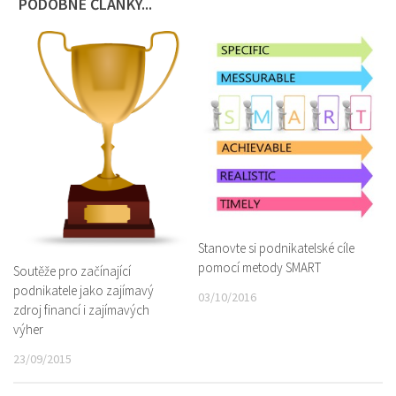
PODOBNÉ ČLÁNKY...
Stanovte si podnikatelské cíle
pomocí metody SMART
Soutěže pro začínající
podnikatele jako zajímavý
03/10/2016
zdroj financí i zajímavých
výher
23/09/2015