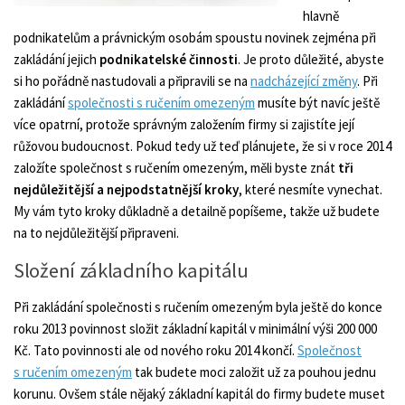
hlavně
podnikatelům a právnickým osobám spoustu novinek zejména při
zakládání jejich
podnikatelské činnosti
. Je proto důležité, abyste
si ho pořádně nastudovali a připravili se na
nadcházející změny
. Při
zakládání
společnosti s ručením omezeným
musíte být navíc ještě
více opatrní, protože správným založením firmy si zajistíte její
růžovou budoucnost. Pokud tedy už teď plánujete, že si v roce 2014
založíte společnost s ručením omezeným, měli byste znát
tři
nejdůležitější a nejpodstatnější kroky
, které nesmíte vynechat.
My vám tyto kroky důkladně a detailně popíšeme, takže už budete
na to nejdůležitější připraveni.
Složení základního kapitálu
Při zakládání společnosti s ručením omezeným byla ještě do konce
roku 2013 povinnost složit základní kapitál v minimální výši 200 000
Kč. Tato povinnosti ale od nového roku 2014 končí.
Společnost
s ručením omezeným
tak budete moci založit už za pouhou jednu
korunu. Ovšem stále nějaký základní kapitál do firmy budete muset