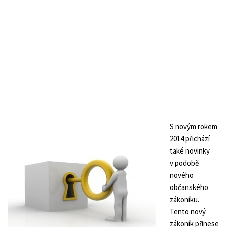
S novým rokem
2014 přichází
také novinky
v podobě
nového
občanského
zákoníku.
Tento nový
zákoník přinese