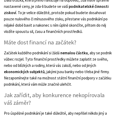
Další otázka, která přímo navazuje na odpověď, zda máte správně
nastavené ceny, je zda-li budete ve vaší
podnikatelské činnosti
ziskoví
. To je velice důležité, protože pokud budete dosahovat
pouze nulového či mínusového zisku, přestane vás podnikání po
nějaké době bavit a nakonec s ním úplně skončíte, přitom do něj
vložíte spoustu sil, času a finančních prostředků.
Máte dost financí na začátek?
Začátek každého podnikání si žádá
nemalou částku
, aby se podnik
vůbec rozjel. Tyto finanční prostředky můžete zaplatit ze svého,
nebo od blízkých a rodiny, která vás založí, nebo od jiných
ekonomických subjektů
, jakými jsou banky nebo třeba jiné firmy.
Nezapomínejte také na možnost státní finanční podpory v začátku
podnikání, která vám může značně ulehčit.
Jak zařídit, aby konkurence nekopírovala
váš záměr?
Pro úspěšné podnikání je také důležité, aby nepřišel někdo jiný a