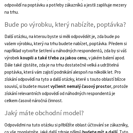
odpovědí na poptávku a potřeby zákazníků a jestli zaplňuje mezery
na trhu.
Bude po výrobku, který nabízíte, poptávka?
Další otázku, na kterou byste si měli odpovědět je, zda bude po
vašem výrobku, který na trhu budete nabízet, poptávka. Předem si
například vytvořte šetření u náhodných respondentů, zda by si váš
výrobek
koupili a také třeba za jakou cenu
, v jakém balení apod.
Dále také zjistěte, zda je na trhu dostatečně velká a udržitelná
poptávka, která vám zajistí podnikání alespoň na několik let. Pro
získání odpovědí na tyto a další otázky, které s touto oblastí blízce
souvisí, si budete muset
vyčlenit nemalý časový prostor
, protože
získání relevantních odpovědí od náhodných respondentů je
celkem časově náročná činnost.
Jaký máte obchodní model?
Odpověďmi na tuto otázku si přiblížíte oblast účtování se zákazníky,
co vše zpoplatníte, jaké další zdroje příjmů
budete mít a další
. Tyto