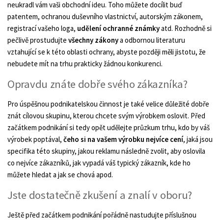
neukradl vám vaši obchodní ideu. Toho můžete docílit buď
patentem, ochranou duševního vlastnictví, autorským zákonem,
registrací vašeho loga,
udělení ochranné známky
atd. Rozhodně si
pečlivě prostudujte
všechny zákony
a odbornou literaturu
vztahující se k této oblasti ochrany, abyste později měli jistotu, že
nebudete mít na trhu prakticky žádnou konkurenci.
Opravdu znáte dobře svého zákazníka?
Pro úspěšnou podnikatelskou činnost je také velice důležité dobře
znát cílovou skupinu, kterou chcete svým výrobkem oslovit. Před
začátkem podnikání si tedy opět udělejte průzkum trhu, kdo by váš
výrobek poptával,
čeho si na vašem výrobku nejvíce cení
, jaká jsou
specifika této skupiny, jakou reklamu následně zvolit, aby oslovila
co nejvíce zákazníků, jak vypadá váš typický zákazník, kde ho
můžete hledat a jak se chová apod.
Jste dostatečně zkušení a znalí v oboru?
Ještě před začátkem podnikání pořádně nastudujte příslušnou