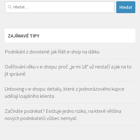
Vyhledávání
ZAJÍMAVÉ TIPY
Podnikání z dovolené: jak řídit e-shop na dálku
Ověřování věku v e-shopu: proč „je mi 18“ už nestačí a jak na to
jít správně
Unboxing v e-shopu: detaily, které z jednorázového kupce
udělají loajálního klienta
Začínáte podnikat? Existuje jedno riziko, na které většina
nových podnikatelů vůbec nemyslí