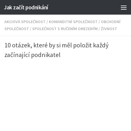
Jak začít podnikání
AKCIOVÁ SPOLEČNOST
/
KOMANDITNÍ SPOLEČNOST
/
OBCHODNÍ
SPOLEČNOST
/
SPOLEČNOST S RUČENÍM OMEZENÝM
/
ŽIVNOST
10 otázek, které by si měl položit každý
začínající podnikatel