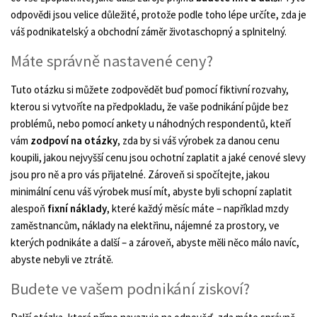
odpovědi jsou velice důležité, protože podle toho lépe určíte, zda je
váš podnikatelský a obchodní záměr životaschopný a splnitelný.
Máte správně nastavené ceny?
Tuto otázku si můžete zodpovědět buď pomocí fiktivní rozvahy,
kterou si vytvoříte na předpokladu, že vaše podnikání půjde bez
problémů, nebo pomocí ankety u náhodných respondentů, kteří
vám
zodpoví na otázky
, zda by si váš výrobek za danou cenu
koupili, jakou nejvyšší cenu jsou ochotní zaplatit a jaké cenové slevy
jsou pro ně a pro vás přijatelné. Zároveň si spočítejte, jakou
minimální cenu váš výrobek musí mít, abyste byli schopní zaplatit
alespoň
fixní náklady
, které každý měsíc máte – například mzdy
zaměstnancům, náklady na elektřinu, nájemné za prostory, ve
kterých podnikáte a další – a zároveň, abyste měli něco málo navíc,
abyste nebyli ve ztrátě.
Budete ve vašem podnikání ziskoví?