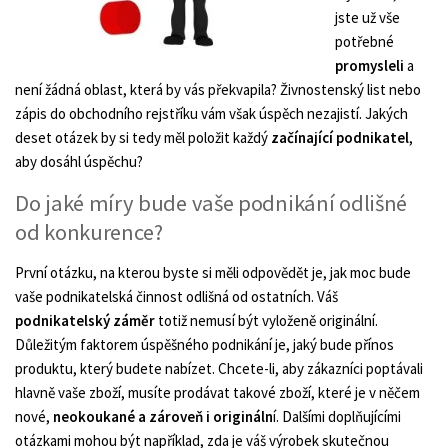
jste už vše
potřebné
promysleli
a
není žádná oblast, která by vás překvapila? Živnostenský list nebo
zápis do obchodního rejstříku vám však úspěch nezajistí. Jakých
deset otázek by si tedy měl položit každý
začínající podnikatel
,
aby dosáhl úspěchu?
Do jaké míry bude vaše podnikání odlišné
od konkurence?
První otázku, na kterou byste si měli odpovědět je, jak moc bude
vaše podnikatelská činnost odlišná od ostatních. Váš
podnikatelský záměr
totiž nemusí být vyloženě originální.
Důležitým faktorem úspěšného podnikání je, jaký bude přínos
produktu, který budete nabízet. Chcete-li, aby zákazníci poptávali
hlavně vaše zboží, musíte prodávat takové zboží, které je v něčem
nové,
neokoukané a zároveň i origináln
í. Dalšími doplňujícími
otázkami mohou být například, zda je váš výrobek skutečnou