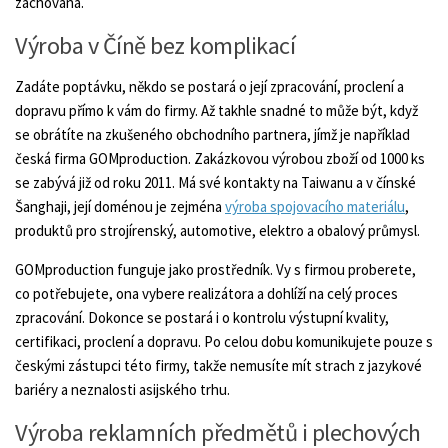
zachována.
Výroba v Číně bez komplikací
Zadáte poptávku, někdo se postará o její zpracování, proclení a
dopravu přímo k vám do firmy. Až takhle snadné to může být, když
se obrátíte na zkušeného obchodního partnera, jímž je například
česká firma GOMproduction. Zakázkovou výrobou zboží od 1000 ks
se zabývá již od roku 2011. Má své kontakty na Taiwanu a v čínské
Šanghaji, její doménou je zejména
výroba spojovacího materiálu
,
produktů pro strojírenský, automotive, elektro a obalový průmysl.
GOMproduction funguje jako prostředník. Vy s firmou proberete,
co potřebujete, ona vybere realizátora a dohlíží na celý proces
zpracování. Dokonce se postará i o kontrolu výstupní kvality,
certifikaci, proclení a dopravu. Po celou dobu komunikujete pouze s
českými zástupci této firmy, takže nemusíte mít strach z jazykové
bariéry a neznalosti asijského trhu.
Výroba reklamních předmětů i plechových