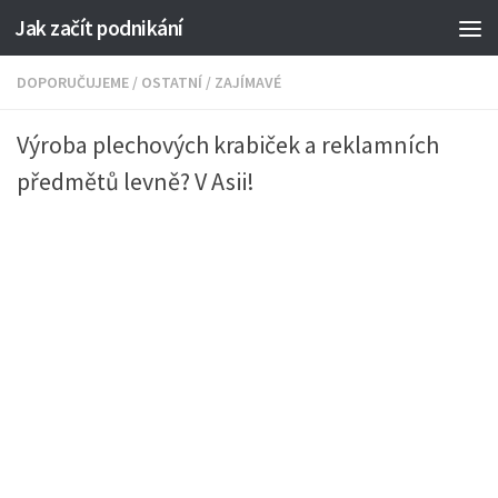
Jak začít podnikání
DOPORUČUJEME
/
OSTATNÍ
/
ZAJÍMAVÉ
Výroba plechových krabiček a reklamních
předmětů levně? V Asii!