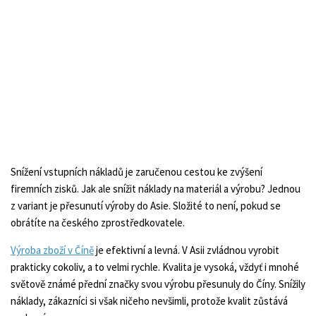
Snížení vstupních nákladů je zaručenou cestou ke zvýšení
firemních zisků. Jak ale snížit náklady na materiál a výrobu? Jednou
z variant je přesunutí výroby do Asie. Složité to není, pokud se
obrátíte na českého zprostředkovatele.
Výroba zboží v Číně
je efektivní a levná. V Asii zvládnou vyrobit
prakticky cokoliv, a to velmi rychle. Kvalita je vysoká, vždyť i mnohé
světově známé přední značky svou výrobu přesunuly do Číny. Snížily
náklady, zákazníci si však ničeho nevšimli, protože kvalit zůstává